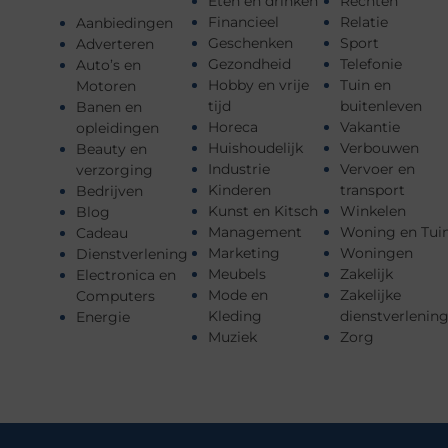
Eten en drinken
Rechten
Financieel
Relatie
Aanbiedingen
Geschenken
Sport
Adverteren
Gezondheid
Telefonie
Auto’s en
Hobby en vrije
Tuin en
Motoren
tijd
buitenleven
Banen en
Horeca
Vakantie
opleidingen
Huishoudelijk
Verbouwen
Beauty en
Industrie
Vervoer en
verzorging
Kinderen
transport
Bedrijven
Kunst en Kitsch
Winkelen
Blog
Management
Woning en Tui
Cadeau
Marketing
Woningen
Dienstverlening
Meubels
Zakelijk
Electronica en
Mode en
Zakelijke
Computers
Kleding
dienstverlenin
Energie
Muziek
Zorg