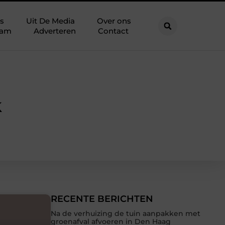
s
Uit De Media
Over ons
eam
Adverteren
Contact
k
RECENTE BERICHTEN
Na de verhuizing de tuin aanpakken met
groenafval afvoeren in Den Haag