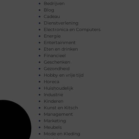
Bedrijven
Blog
Cadeau
Dienstverlening
Electronica en Computers
Energie
Entertainment
Eten en drinken
Financieel
Geschenken
Gezondheid
Hobby en vrije tijd
Horeca
Huishoudelijk
Industrie
Kinderen
Kunst en Kitsch
Management
Marketing
Meubels
Mode en Kleding