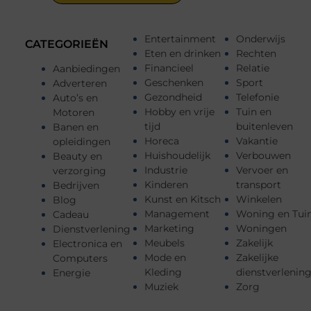
Entertainment
Onderwijs
CATEGORIEËN
Eten en drinken
Rechten
Financieel
Relatie
Aanbiedingen
Geschenken
Sport
Adverteren
Gezondheid
Telefonie
Auto’s en
Hobby en vrije
Tuin en
Motoren
tijd
buitenleven
Banen en
Horeca
Vakantie
opleidingen
Huishoudelijk
Verbouwen
Beauty en
Industrie
Vervoer en
verzorging
Kinderen
transport
Bedrijven
Kunst en Kitsch
Winkelen
Blog
Management
Woning en Tui
Cadeau
Marketing
Woningen
Dienstverlening
Meubels
Zakelijk
Electronica en
Mode en
Zakelijke
Computers
Kleding
dienstverlenin
Energie
Muziek
Zorg