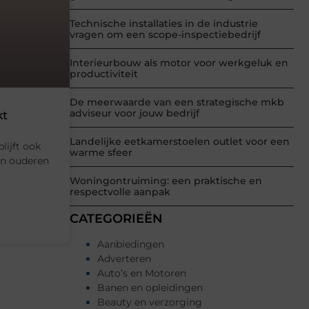
Technische installaties in de industrie
vragen om een scope-inspectiebedrijf
Interieurbouw als motor voor werkgeluk en
productiviteit
De meerwaarde van een strategische mkb
adviseur voor jouw bedrijf
kt
Landelijke eetkamerstoelen outlet voor een
lijft ook
warme sfeer
en ouderen
Woningontruiming: een praktische en
respectvolle aanpak
CATEGORIEËN
Aanbiedingen
Adverteren
Auto’s en Motoren
Banen en opleidingen
Beauty en verzorging