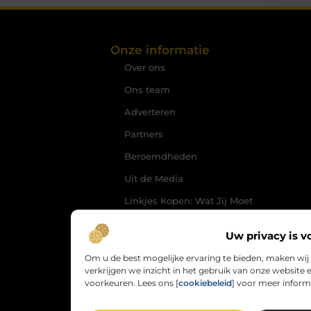
Onze informatie
Over ons
Ons team
Adverteren
Partners
Beroemdheden
Uit de Media
Linkjes Kopen: Wat Jij Moet
Weten om je SEO Slim te
Versterken
Uw privacy is v
Geld Verdienen via het
Om u de best mogelijke ervaring te bieden, maken wij
Internet: Jouw Route naar
verkrijgen we inzicht in het gebruik van onze websit
Online Inkomsten
voorkeuren. Lees ons [
cookiebeleid
] voor meer inform