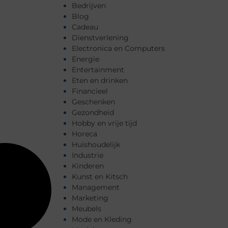
Bedrijven
Blog
Cadeau
Dienstverlening
Electronica en Computers
Energie
Entertainment
Eten en drinken
Financieel
Geschenken
Gezondheid
Hobby en vrije tijd
Horeca
Huishoudelijk
Industrie
Kinderen
Kunst en Kitsch
Management
Marketing
Meubels
Mode en Kleding