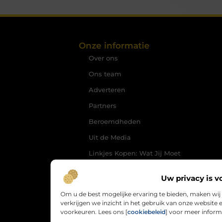
Onze informatie
Over ons
Ons team
Adverteren
Partners
Beroemdheden
Uit de Media
Linkjes Kopen: Wat Jij Moet
Weten om je SEO Slim te
Versterken
Uw privacy is v
Geld Verdienen via het
Om u de best mogelijke ervaring te bieden, maken wij
Internet: Jouw Route naar
verkrijgen we inzicht in het gebruik van onze websit
Online Inkomsten
voorkeuren. Lees ons [
cookiebeleid
] voor meer inform