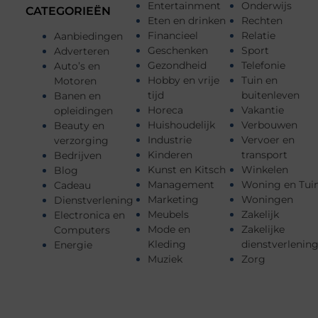
Entertainment
Onderwijs
CATEGORIEËN
Eten en drinken
Rechten
Financieel
Relatie
Aanbiedingen
Geschenken
Sport
Adverteren
Gezondheid
Telefonie
Auto’s en
Hobby en vrije
Tuin en
Motoren
tijd
buitenleven
Banen en
Horeca
Vakantie
opleidingen
Huishoudelijk
Verbouwen
Beauty en
Industrie
Vervoer en
verzorging
Kinderen
transport
Bedrijven
Kunst en Kitsch
Winkelen
Blog
Management
Woning en Tui
Cadeau
Marketing
Woningen
Dienstverlening
Meubels
Zakelijk
Electronica en
Mode en
Zakelijke
Computers
Kleding
dienstverlenin
Energie
Muziek
Zorg