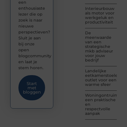
een
enthousiaste
Interieurbouw
als motor voor
lezer die op
werkgeluk en
zoek is naar
productiviteit
nieuwe
perspectieven?
De
meerwaarde
Sluit je aan
van een
bij onze
strategische
open
mkb adviseur
voor jouw
blogcommunity
bedrijf
en laat je
stem horen.
Landelijke
eetkamerstoelen
outlet voor een
Start
warme sfeer
met
bloggen
Woningontruiming:
een praktische
en
respectvolle
aanpak