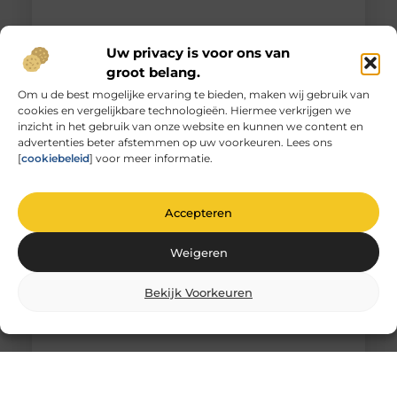
Uw privacy is voor ons van
groot belang.
Om u de best mogelijke ervaring te bieden, maken wij gebruik van
cookies en vergelijkbare technologieën. Hiermee verkrijgen we
Unieke herinneringen vervat in gegraveerd
inzicht in het gebruik van onze website en kunnen we content en
glas
advertenties beter afstemmen op uw voorkeuren. Lees ons
De magie van glas graveren Heb je ooit
[
cookiebeleid
] voor meer informatie.
stilgestaan bij de magie van glas graveren? Het is
niet zomaar
Accepteren
Weigeren
Bekijk Voorkeuren