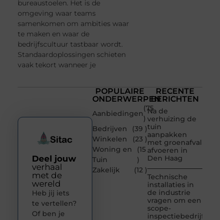
bureaustoelen. Het is de
omgeving waar teams
samenkomen om ambities waar
te maken en waar de
bedrijfscultuur tastbaar wordt.
Standaardoplossingen schieten
vaak tekort wanneer je
POPULAIRE
RECENTE
ONDERWERPEN
BERICHTEN
(75
Na de
Aanbiedingen
)
verhuizing de
tuin
Bedrijven
(39 )
aanpakken
Winkelen
(23 )
met groenafval
Woning en
(15
afvoeren in
Deel jouw
Den Haag
Tuin
)
verhaal
Zakelijk
(12 )
met de
Technische
wereld
installaties in
de industrie
Heb jij iets
vragen om een
te vertellen?
scope-
Of ben je
inspectiebedrijf