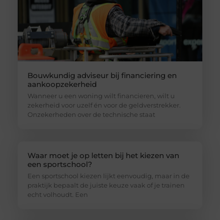
Bouwkundig adviseur bij financiering en
aankoopzekerheid
Wanneer u een woning wilt financieren, wilt u
zekerheid voor uzelf én voor de geldverstrekker.
Onzekerheden over de technische staat
Waar moet je op letten bij het kiezen van
een sportschool?
Een sportschool kiezen lijkt eenvoudig, maar in de
praktijk bepaalt de juiste keuze vaak of je trainen
echt volhoudt. Een