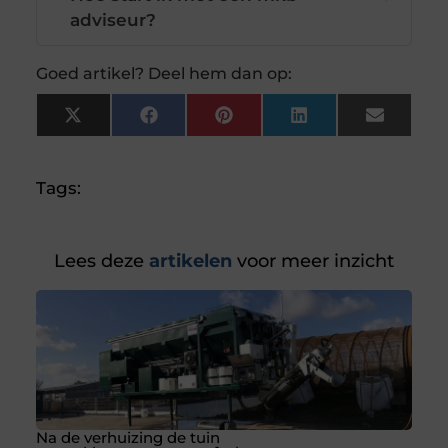
adviseur?
Goed artikel? Deel hem dan op:
X
Facebook
Pinterest
LinkedIn
Email
(Twitter)
Tags:
Lees deze
artikelen
voor meer inzicht
Na de verhuizing de tuin