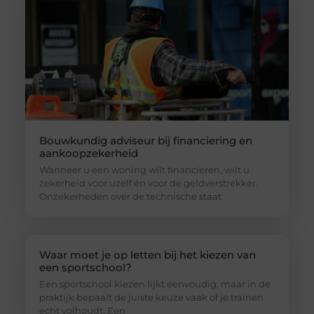
Bouwkundig adviseur bij financiering en
aankoopzekerheid
Wanneer u een woning wilt financieren, wilt u
zekerheid voor uzelf én voor de geldverstrekker.
Onzekerheden over de technische staat
Waar moet je op letten bij het kiezen van
een sportschool?
Een sportschool kiezen lijkt eenvoudig, maar in de
praktijk bepaalt de juiste keuze vaak of je trainen
echt volhoudt. Een