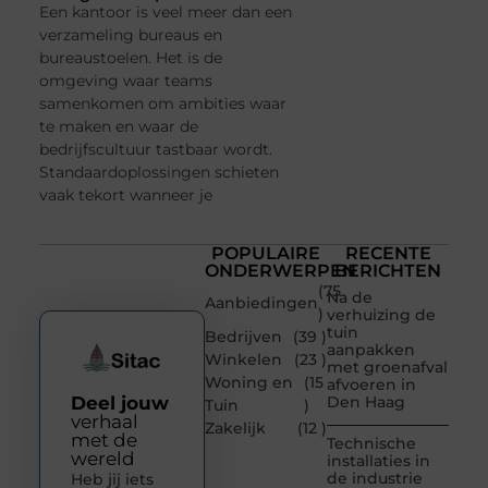
Een kantoor is veel meer dan een
verzameling bureaus en
bureaustoelen. Het is de
omgeving waar teams
samenkomen om ambities waar
te maken en waar de
bedrijfscultuur tastbaar wordt.
Standaardoplossingen schieten
vaak tekort wanneer je
POPULAIRE
RECENTE
ONDERWERPEN
BERICHTEN
(75
Na de
Aanbiedingen
)
verhuizing de
tuin
Bedrijven
(39 )
aanpakken
Winkelen
(23 )
met groenafval
Woning en
(15
afvoeren in
Deel jouw
Den Haag
Tuin
)
verhaal
Zakelijk
(12 )
met de
Technische
wereld
installaties in
de industrie
Heb jij iets