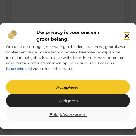
Uw privacy is voor ons van
groot belang.
Om u de best mogelijke ervaring te bieden, maken wij gebruik van
cookies en vergelijkbare technologieën. Hiermee verkrijgen we
Unieke herinneringen vervat in gegraveerd
inzicht in het gebruik van onze website en kunnen we content en
glas
advertenties beter afstemmen op uw voorkeuren. Lees ons
De magie van glas graveren Heb je ooit
[
cookiebeleid
] voor meer informatie.
stilgestaan bij de magie van glas graveren? Het is
niet zomaar
Accepteren
Weigeren
Bekijk Voorkeuren