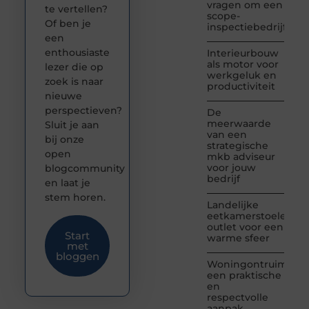
vragen om een
te vertellen?
scope-
Of ben je
inspectiebedrijf
een
enthousiaste
Interieurbouw
als motor voor
lezer die op
werkgeluk en
zoek is naar
productiviteit
nieuwe
perspectieven?
De
meerwaarde
Sluit je aan
van een
bij onze
strategische
open
mkb adviseur
voor jouw
blogcommunity
bedrijf
en laat je
stem horen.
Landelijke
eetkamerstoelen
outlet voor een
Start
warme sfeer
met
bloggen
Woningontruiming:
een praktische
en
respectvolle
aanpak