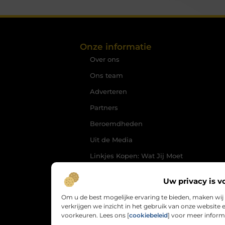
Onze informatie
Over ons
Ons team
Adverteren
Partners
Beroemdheden
Uit de Media
Linkjes Kopen: Wat Jij Moet
Weten om je SEO Slim te
Versterken
Uw privacy is v
Geld Verdienen via het
Om u de best mogelijke ervaring te bieden, maken wij
Internet: Jouw Route naar
verkrijgen we inzicht in het gebruik van onze websit
Online Inkomsten
voorkeuren. Lees ons [
cookiebeleid
] voor meer inform