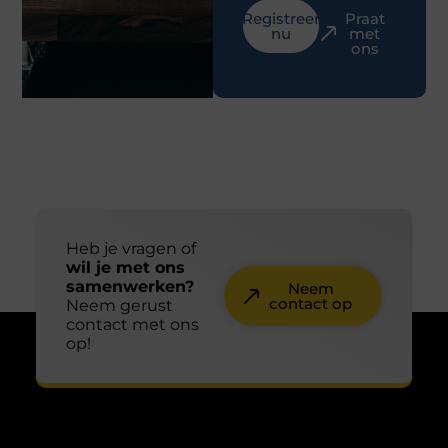
Registreer
Praat
nu
met
ons
Heb je vragen of
wil je met ons
samenwerken?
Neem
contact op
Neem gerust
contact met ons
op!