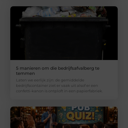
5 manieren om die bedrijfsafvalberg te
temmen
Laten we eerlijk zijn: de gemiddelde
bedrijfscontainer ziet er vaak uit alsof er een
confetti-kanon is ontploft in een papierfabriek.