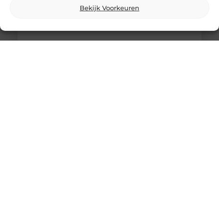
Bekijk Voorkeuren
Comfortabel Oud Worden Thuis: Hoe Je
Zelfstandigheid Behoudt Zonder
Schuldgevoel
Het is een gedachte die veel mensen aangrijpt: “Als
ik ouder word, wil ik liever thuis blijven wonen dan
in