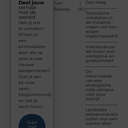
Deel jouw
Den Haag
Tuin
)
verhaal
Zakelijk
(12 )
met de
Technische
wereld
installaties in
de industrie
Heb jij iets
vragen om een
te vertellen?
scope-
Of ben je
inspectiebedrijf
een
enthousiaste
Interieurbouw
als motor voor
lezer die op
werkgeluk en
zoek is naar
productiviteit
nieuwe
perspectieven?
De
meerwaarde
Sluit je aan
van een
bij onze
strategische
open
mkb adviseur
voor jouw
blogcommunity
bedrijf
en laat je
stem horen.
Landelijke
eetkamerstoelen
outlet voor een
Start
warme sfeer
met