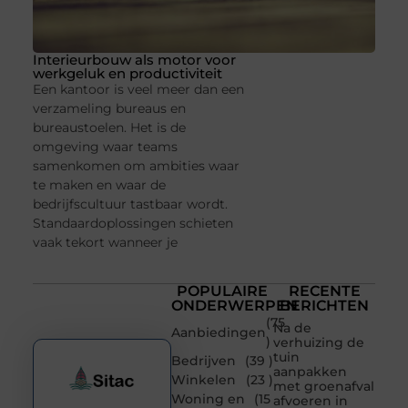
Interieurbouw als motor voor
werkgeluk en productiviteit
Een kantoor is veel meer dan een
verzameling bureaus en
bureaustoelen. Het is de
omgeving waar teams
samenkomen om ambities waar
te maken en waar de
bedrijfscultuur tastbaar wordt.
Standaardoplossingen schieten
vaak tekort wanneer je
POPULAIRE
RECENTE
ONDERWERPEN
BERICHTEN
(75
Na de
Aanbiedingen
)
verhuizing de
tuin
Bedrijven
(39 )
aanpakken
Winkelen
(23 )
met groenafval
Woning en
(15
afvoeren in