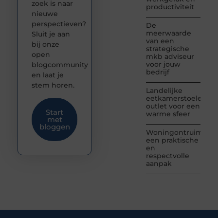
zoek is naar
productiviteit
nieuwe
perspectieven?
De
meerwaarde
Sluit je aan
van een
bij onze
strategische
open
mkb adviseur
voor jouw
blogcommunity
bedrijf
en laat je
stem horen.
Landelijke
eetkamerstoelen
outlet voor een
Start
warme sfeer
met
bloggen
Woningontruiming:
een praktische
en
respectvolle
aanpak