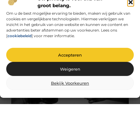
groot belang.
Om u de best mogelijke ervaring te bieden, maken wij gebruik van
cookies en vergelijkbare technologieën. Hiermee verkrijgen we
Unieke herinneringen vervat in gegraveerd
inzicht in het gebruik van onze website en kunnen we content en
glas
advertenties beter afstemmen op uw voorkeuren. Lees ons
De magie van glas graveren Heb je ooit
[
cookiebeleid
] voor meer informatie.
stilgestaan bij de magie van glas graveren? Het is
niet zomaar
Accepteren
Weigeren
Bekijk Voorkeuren
Comfortabel Oud Worden Thuis: Hoe Je
Zelfstandigheid Behoudt Zonder