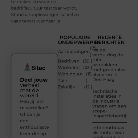
te maken en waar de
bedrijfscultuur tastbaar wordt.
Standaardoplossingen schieten
vaak tekort wanneer je
POPULAIRE
RECENTE
ONDERWERPEN
BERICHTEN
(75
Na de
Aanbiedingen
)
verhuizing de
tuin
Bedrijven
(39 )
aanpakken
Winkelen
(23 )
met groenafval
Woning en
(15
afvoeren in
Deel jouw
Den Haag
Tuin
)
verhaal
Zakelijk
(12 )
met de
Technische
wereld
installaties in
de industrie
Heb jij iets
vragen om een
te vertellen?
scope-
Of ben je
inspectiebedrijf
een
enthousiaste
Interieurbouw
als motor voor
lezer die op
werkgeluk en