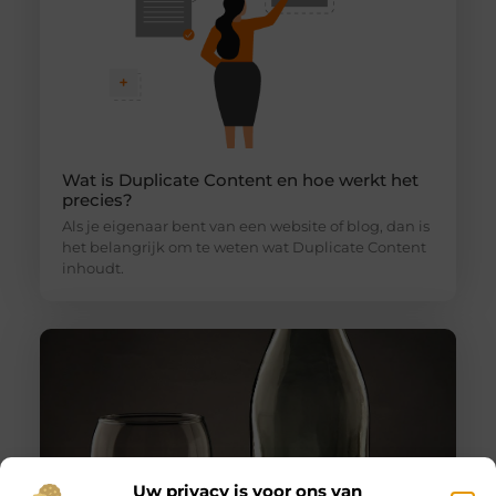
Wat is Duplicate Content en hoe werkt het
precies?
Als je eigenaar bent van een website of blog, dan is
het belangrijk om te weten wat Duplicate Content
inhoudt.
Uw privacy is voor ons van