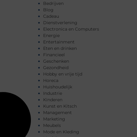
Bedrijven
Blog
Cadeau
Dienstverlening
Electronica en Computers
Energie
Entertainment
Eten en drinken
Financieel
Geschenken
Gezondheid
Hobby en vrije tijd
Horeca
Huishoudelijk
Industrie
Kinderen
Kunst en Kitsch
Management
Marketing
Meubels
Mode en Kleding