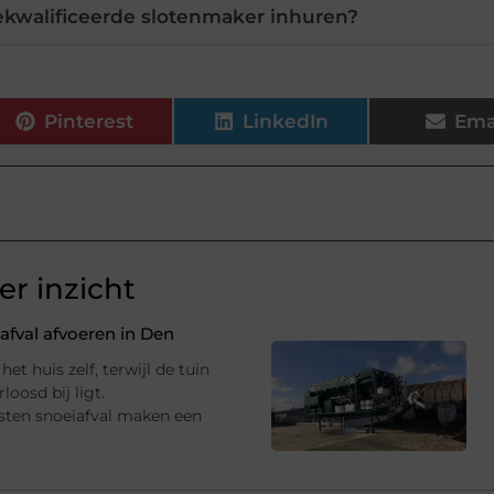
kwalificeerde slotenmaker inhuren?
Pinterest
LinkedIn
Ema
r inzicht
fval afvoeren in Den
et huis zelf, terwijl de tuin
oosd bij ligt.
sten snoeiafval maken een