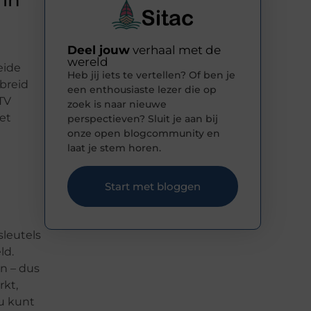
 in
Deel jouw
verhaal met de
wereld
eide
Heb jij iets te vertellen? Of ben je
breid
een enthousiaste lezer die op
TV
zoek is naar nieuwe
et
perspectieven? Sluit je aan bij
onze open blogcommunity en
laat je stem horen.
Start met bloggen
sleutels
ld.
n – dus
rkt,
u kunt