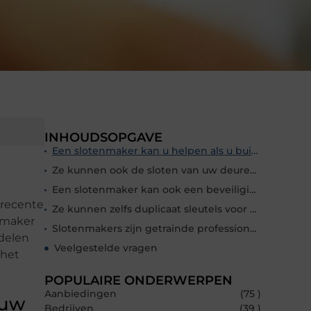
INHOUDSOPGAVE
Een slotenmaker kan u helpen als u buitengesloten bent van uw huis of auto
Ze kunnen ook de sloten van uw deuren vervangen als u uw sleutels kwijt bent
Een slotenmaker kan ook een beveiligingssysteem installeren in uw huis of bedrijf
 recente
Ze kunnen zelfs duplicaat sleutels voor u maken zodat u een reserve heeft
enmaker
Slotenmakers zijn getrainde professionals die weten hoe ze u veilig kunnen houden
rdelen
Veelgestelde vragen
 het
POPULAIRE ONDERWERPEN
Aanbiedingen
(75 )
 uw
Bedrijven
(39 )