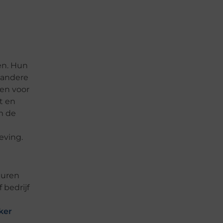
en. Hun
n andere
en voor
t en
m de
eving.
euren
 bedrijf
ker