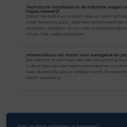
Technische installaties in de industrie vragen
inspectiebedrijf
Industriële bedrijven draaien vaak op zware technis
onder belasting staan. Waar een kantoorpand een 
opvangen, betekent uitval in een productieomgeving
omzet. Dat maakt periodieke
Interieurbouw als motor voor werkgeluk en pro
Een kantoor is veel meer dan een verzameling bur
is de omgeving waar teams samenkomen om ambi
waar de bedrijfscultuur tastbaar wordt. Standaard
tekort wanneer je
Heb je deze artikelen al bekeken?