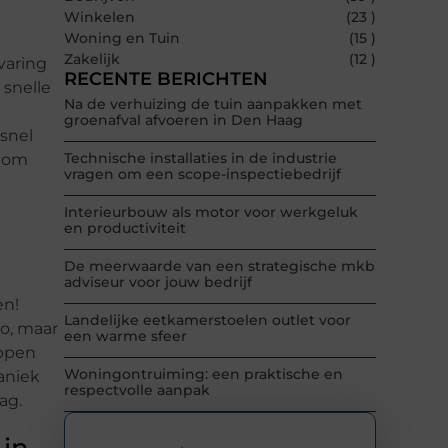
Winkelen
(23 )
Woning en Tuin
(15 )
Zakelijk
(12 )
varing
RECENTE BERICHTEN
 snelle
Na de verhuizing de tuin aanpakken met
groenafval afvoeren in Den Haag
 snel
Technische installaties in de industrie
t om
vragen om een scope-inspectiebedrijf
Interieurbouw als motor voor werkgeluk
en productiviteit
De meerwaarde van een strategische mkb
adviseur voor jouw bedrijf
en!
Landelijke eetkamerstoelen outlet voor
o, maar
een warme sfeer
appen
Woningontruiming: een praktische en
paniek
respectvolle aanpak
ag.