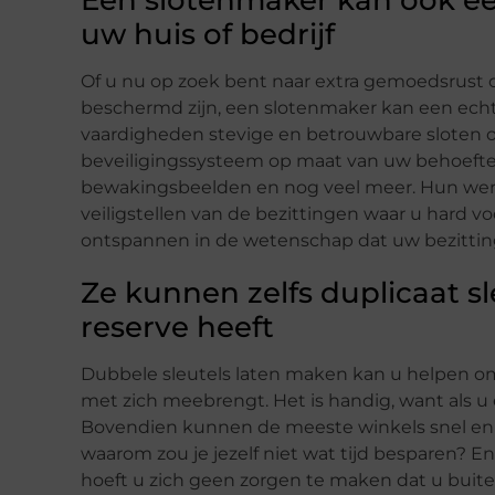
Een slotenmaker kan ook een
uw huis of bedrijf
Of u nu op zoek bent naar extra gemoedsrust 
beschermd zijn, een slotenmaker kan een echt
vaardigheden stevige en betrouwbare sloten o
beveiligingssysteem op maat van uw behoeften 
bewakingsbeelden en nog veel meer. Hun werk
veiligstellen van de bezittingen waar u hard 
ontspannen in de wetenschap dat uw bezittingen 
Ze kunnen zelfs duplicaat s
reserve heeft
Dubbele sleutels laten maken kan u helpen om 
met zich meebrengt. Het is handig, want als u 
Bovendien kunnen de meeste winkels snel en 
waarom zou je jezelf niet wat tijd besparen? E
hoeft u zich geen zorgen te maken dat u bui