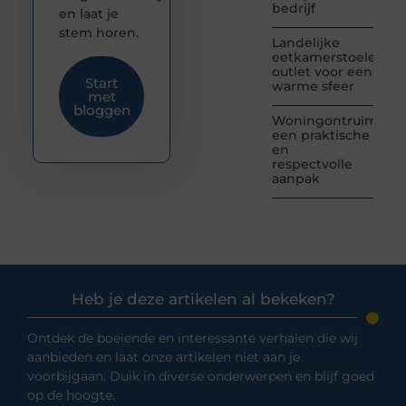
bedrijf
en laat je
stem horen.
Landelijke
eetkamerstoelen
outlet voor een
Start
warme sfeer
met
bloggen
Woningontruiming:
een praktische
en
respectvolle
aanpak
Heb je deze artikelen al bekeken?
Ontdek de boeiende en interessante verhalen die wij
aanbieden en laat onze artikelen niet aan je
voorbijgaan. Duik in diverse onderwerpen en blijf goed
op de hoogte.