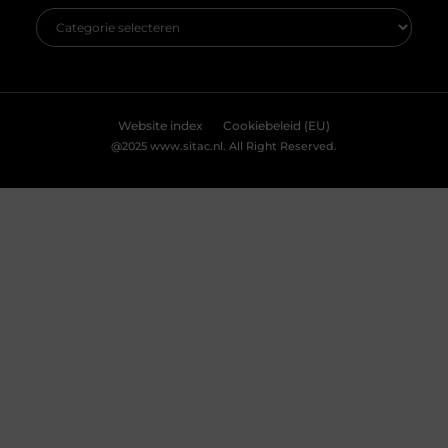
niet zomaar
Accepteren
Weigeren
Bekijk Voorkeuren
Comfortabel Oud Worden Thuis: Hoe Je
Zelfstandigheid Behoudt Zonder
Schuldgevoel
Het is een gedachte die veel mensen aangrijpt: “Als
ik ouder word, wil ik liever thuis blijven wonen dan
in