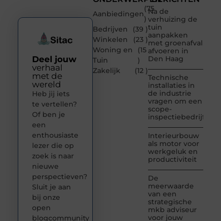
(75
Na de
Aanbiedingen
)
verhuizing de
tuin
Bedrijven
(39 )
aanpakken
Winkelen
(23 )
met groenafval
Woning en
(15
afvoeren in
Deel jouw
Den Haag
Tuin
)
verhaal
Zakelijk
(12 )
met de
Technische
wereld
installaties in
de industrie
Heb jij iets
vragen om een
te vertellen?
scope-
Of ben je
inspectiebedrijf
een
enthousiaste
Interieurbouw
als motor voor
lezer die op
werkgeluk en
zoek is naar
productiviteit
nieuwe
perspectieven?
De
meerwaarde
Sluit je aan
van een
bij onze
strategische
open
mkb adviseur
voor jouw
blogcommunity