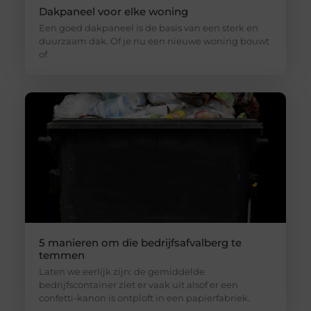
Dakpaneel voor elke woning
Een goed dakpaneel is de basis van een sterk en
duurzaam dak. Of je nu een nieuwe woning bouwt
of
5 manieren om die bedrijfsafvalberg te
temmen
Laten we eerlijk zijn: de gemiddelde
bedrijfscontainer ziet er vaak uit alsof er een
confetti-kanon is ontploft in een papierfabriek.