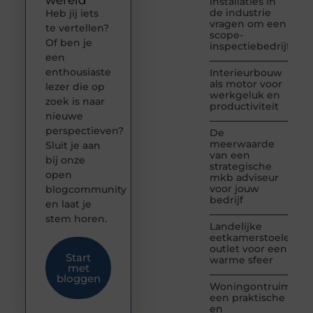
wereld
installaties in
de industrie
Heb jij iets
vragen om een
te vertellen?
scope-
Of ben je
inspectiebedrijf
een
enthousiaste
Interieurbouw
als motor voor
lezer die op
werkgeluk en
zoek is naar
productiviteit
nieuwe
perspectieven?
De
meerwaarde
Sluit je aan
van een
bij onze
strategische
open
mkb adviseur
voor jouw
blogcommunity
bedrijf
en laat je
stem horen.
Landelijke
eetkamerstoelen
outlet voor een
Start
warme sfeer
met
bloggen
Woningontruiming:
een praktische
en