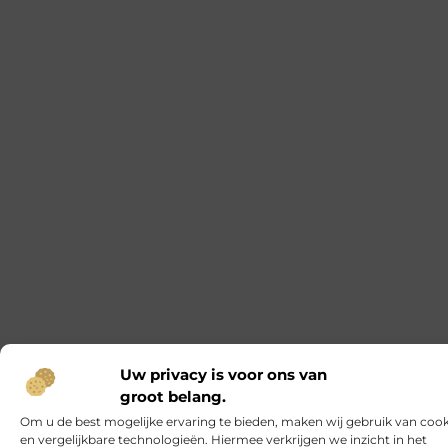
Het Vinden van Rust en Betekenis op
Begraafplaatsen in Rotterdam
Voor velen roept het idee van een begraafplaats
een gevoel van rust en contemplatie op, terwijl
anderen het als een
Zwarte plafondplaten: de stijlvolle keuze
voor jouw interieur
Als je op zoek bent naar een manier om je interieur
een moderne en stijlvolle uitstraling te geven, dan