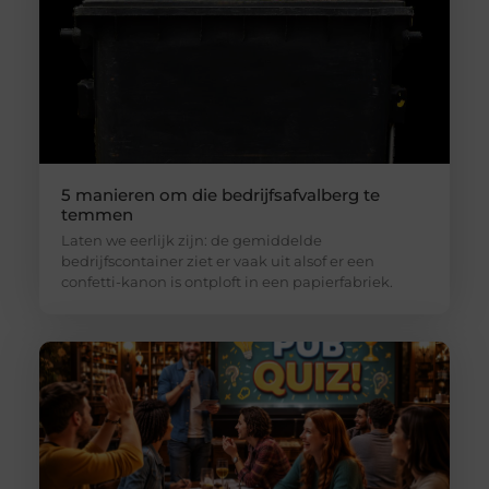
5 manieren om die bedrijfsafvalberg te
temmen
Laten we eerlijk zijn: de gemiddelde
bedrijfscontainer ziet er vaak uit alsof er een
confetti-kanon is ontploft in een papierfabriek.