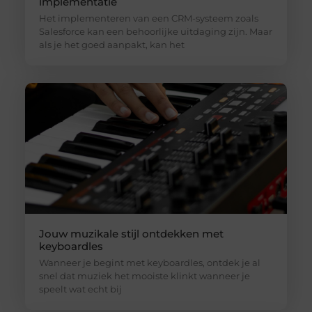
implementatie
Het implementeren van een CRM-systeem zoals
Salesforce kan een behoorlijke uitdaging zijn. Maar
als je het goed aanpakt, kan het
Jouw muzikale stijl ontdekken met
keyboardles
Wanneer je begint met keyboardles, ontdek je al
snel dat muziek het mooiste klinkt wanneer je
speelt wat echt bij