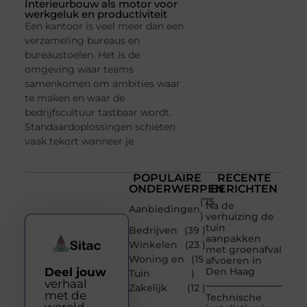
Interieurbouw als motor voor
werkgeluk en productiviteit
Een kantoor is veel meer dan een
verzameling bureaus en
bureaustoelen. Het is de
omgeving waar teams
samenkomen om ambities waar
te maken en waar de
bedrijfscultuur tastbaar wordt.
Standaardoplossingen schieten
vaak tekort wanneer je
POPULAIRE
RECENTE
ONDERWERPEN
BERICHTEN
(75
Na de
Aanbiedingen
)
verhuizing de
tuin
Bedrijven
(39 )
aanpakken
Winkelen
(23 )
met groenafval
Woning en
(15
afvoeren in
Deel jouw
Den Haag
Tuin
)
verhaal
Zakelijk
(12 )
met de
Technische