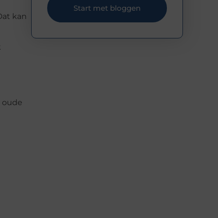
Start met bloggen
Dat kan
k
t oude