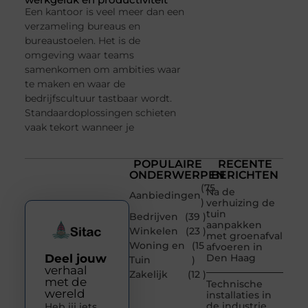
Een kantoor is veel meer dan een
verzameling bureaus en
bureaustoelen. Het is de
omgeving waar teams
samenkomen om ambities waar
te maken en waar de
bedrijfscultuur tastbaar wordt.
Standaardoplossingen schieten
vaak tekort wanneer je
POPULAIRE
RECENTE
ONDERWERPEN
BERICHTEN
(75
Na de
Aanbiedingen
)
verhuizing de
tuin
Bedrijven
(39 )
aanpakken
Winkelen
(23 )
met groenafval
Woning en
(15
afvoeren in
Deel jouw
Den Haag
Tuin
)
verhaal
Zakelijk
(12 )
met de
Technische
wereld
installaties in
de industrie
Heb jij iets