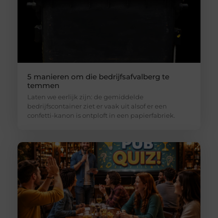
5 manieren om die bedrijfsafvalberg te
temmen
Laten we eerlijk zijn: de gemiddelde
bedrijfscontainer ziet er vaak uit alsof er een
confetti-kanon is ontploft in een papierfabriek.