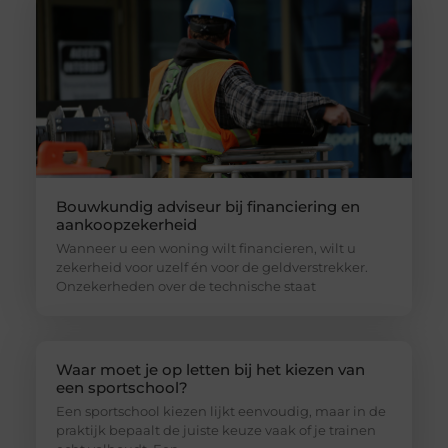
Bouwkundig adviseur bij financiering en
aankoopzekerheid
Wanneer u een woning wilt financieren, wilt u
zekerheid voor uzelf én voor de geldverstrekker.
Onzekerheden over de technische staat
Waar moet je op letten bij het kiezen van
een sportschool?
Een sportschool kiezen lijkt eenvoudig, maar in de
praktijk bepaalt de juiste keuze vaak of je trainen