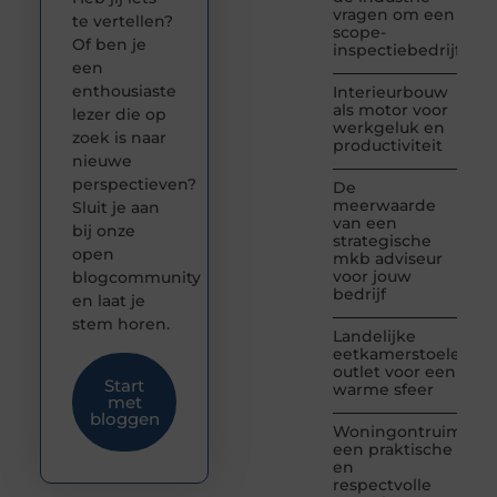
vragen om een
te vertellen?
scope-
Of ben je
inspectiebedrijf
een
enthousiaste
Interieurbouw
als motor voor
lezer die op
werkgeluk en
zoek is naar
productiviteit
nieuwe
perspectieven?
De
meerwaarde
Sluit je aan
van een
bij onze
strategische
open
mkb adviseur
voor jouw
blogcommunity
bedrijf
en laat je
stem horen.
Landelijke
eetkamerstoelen
outlet voor een
Start
warme sfeer
met
bloggen
Woningontruiming:
een praktische
en
respectvolle