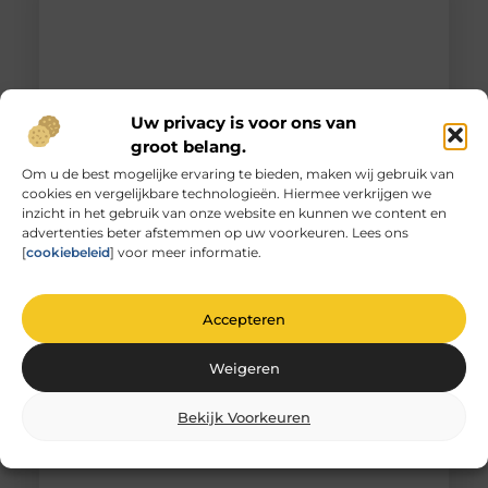
Uw privacy is voor ons van
groot belang.
Om u de best mogelijke ervaring te bieden, maken wij gebruik van
cookies en vergelijkbare technologieën. Hiermee verkrijgen we
Unieke herinneringen vervat in gegraveerd
inzicht in het gebruik van onze website en kunnen we content en
glas
advertenties beter afstemmen op uw voorkeuren. Lees ons
De magie van glas graveren Heb je ooit
[
cookiebeleid
] voor meer informatie.
stilgestaan bij de magie van glas graveren? Het is
niet zomaar
Accepteren
Weigeren
Bekijk Voorkeuren