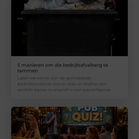
5 manieren om die bedrijfsafvalberg te
temmen
Laten we eerlijk zijn: de gemiddelde
bedrijfscontainer ziet er vaak uit alsof er een
confetti-kanon is ontploft in een papierfabriek.