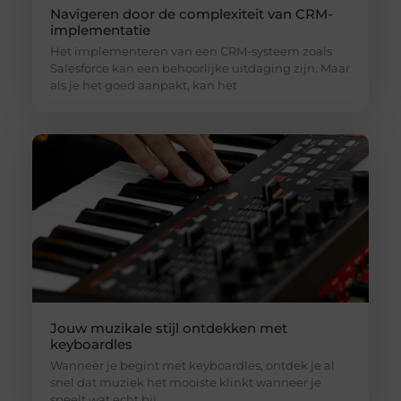
Navigeren door de complexiteit van CRM-
implementatie
Het implementeren van een CRM-systeem zoals
Salesforce kan een behoorlijke uitdaging zijn. Maar
als je het goed aanpakt, kan het
Jouw muzikale stijl ontdekken met
keyboardles
Wanneer je begint met keyboardles, ontdek je al
snel dat muziek het mooiste klinkt wanneer je
speelt wat echt bij