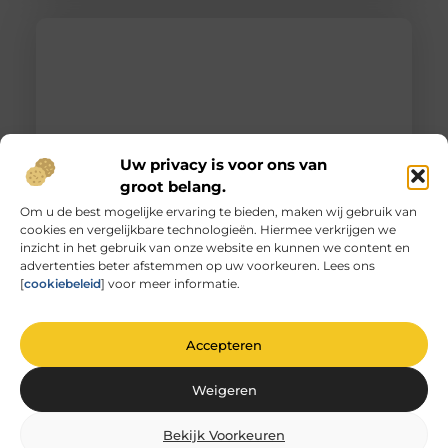
Uw privacy is voor ons van
groot belang.
Om u de best mogelijke ervaring te bieden, maken wij gebruik van
cookies en vergelijkbare technologieën. Hiermee verkrijgen we
Unieke herinneringen vervat in gegraveerd
inzicht in het gebruik van onze website en kunnen we content en
glas
advertenties beter afstemmen op uw voorkeuren. Lees ons
De magie van glas graveren Heb je ooit
[
cookiebeleid
] voor meer informatie.
stilgestaan bij de magie van glas graveren? Het is
niet zomaar
Accepteren
Weigeren
Bekijk Voorkeuren