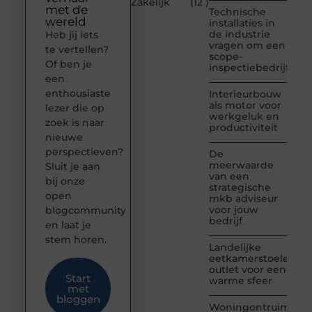
Zakelijk
(12 )
met de
Technische
wereld
installaties in
de industrie
Heb jij iets
vragen om een
te vertellen?
scope-
Of ben je
inspectiebedrijf
een
enthousiaste
Interieurbouw
als motor voor
lezer die op
werkgeluk en
zoek is naar
productiviteit
nieuwe
perspectieven?
De
meerwaarde
Sluit je aan
van een
bij onze
strategische
open
mkb adviseur
voor jouw
blogcommunity
bedrijf
en laat je
stem horen.
Landelijke
eetkamerstoelen
outlet voor een
Start
warme sfeer
met
bloggen
Woningontruiming: