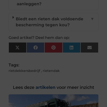
aanleggen?
Biedt een rieten dak voldoende
▼
bescherming tegen kou?
Goed artikel? Deel hem dan op:
X
Facebook
Pinterest
LinkedIn
Email
(Twitter)
Tags:
rietdekkersbedrijf
,
rietendak
Lees deze
artikelen
voor meer inzicht