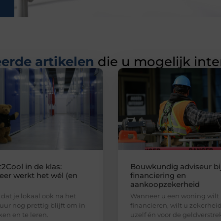
erde artikelen
die u mogelijk int
2Cool in de klas:
Bouwkundig adviseur bi
er werkt het wél (en
financiering en
aankoopzekerheid
 dat je lokaal ook na het
Wanneer u een woning wilt
uur nog prettig blijft om in
financieren, wilt u zekerhei
ken en te leren.
uzelf én voor de geldverstre