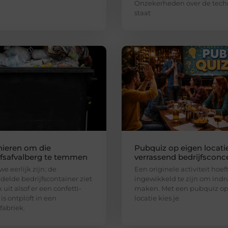
Onzekerheden over de tech
staat
ieren om die
Pubquiz op eigen locatie
jfsafvalberg te temmen
verrassend bedrijfsconc
e eerlijk zijn: de
Een originele activiteit hoeft
elde bedrijfscontainer ziet
ingewikkeld te zijn om indr
 uit alsof er een confetti-
maken. Met een pubquiz op
is ontploft in een
locatie kies je
fabriek.