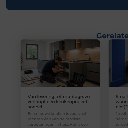
Gerelate
Van levering tot montage: zo
Smart
verloopt een keukenproject
wanne
soepel
niet)?
Een nieuwe keuken is voor veel
Je wilt
mensen één van de mooiste
derde 
verbeteringen in huis. Het is een
te wer