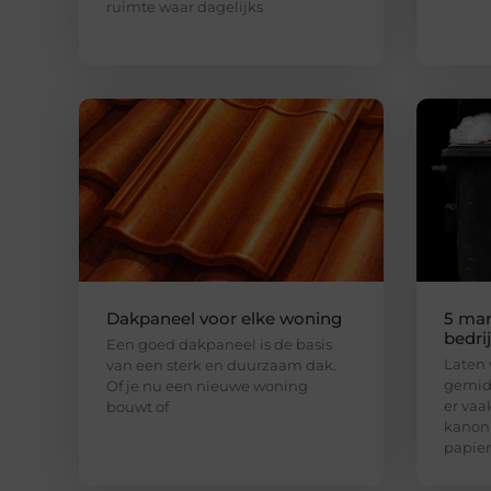
ruimte waar dagelijks
Dakpaneel voor elke woning
5 man
bedri
Een goed dakpaneel is de basis
Laten w
van een sterk en duurzaam dak.
gemidd
Of je nu een nieuwe woning
er vaak
bouwt of
kanon 
papier