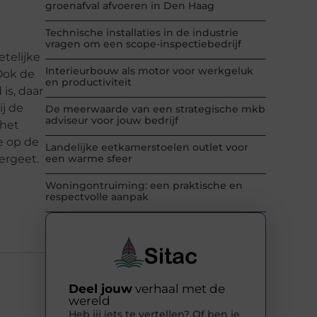
groenafval afvoeren in Den Haag
Technische installaties in de industrie
vragen om een scope-inspectiebedrijf
etelijke
Interieurbouw als motor voor werkgeluk
 Ook de
en productiviteit
is, daar
ij de
De meerwaarde van een strategische mkb
adviseur voor jouw bedrijf
 het
je op de
Landelijke eetkamerstoelen outlet voor
ergeet.
een warme sfeer
Woningontruiming: een praktische en
respectvolle aanpak
Deel jouw
verhaal met de
wereld
Heb jij iets te vertellen? Of ben je