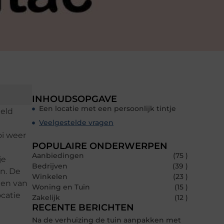
INHOUDSOPGAVE
Een locatie met een persoonlijk tintje
eld
Veelgestelde vragen
oi weer
POPULAIRE ONDERWERPEN
Aanbiedingen
(75 )
je
Bedrijven
(39 )
en. De
Winkelen
(23 )
ten van
Woning en Tuin
(15 )
catie
Zakelijk
(12 )
RECENTE BERICHTEN
Na de verhuizing de tuin aanpakken met