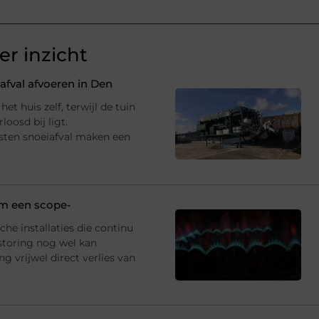
r inzicht
fval afvoeren in Den
et huis zelf, terwijl de tuin
oosd bij ligt.
sten snoeiafval maken een
 om een scope-
che installaties die continu
storing nog wel kan
 vrijwel direct verlies van