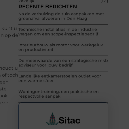
Zakelijk
(12 )
RECENTE BERICHTEN
Na de verhuizing de tuin aanpakken met
groenafval afvoeren in Den Haag
r kunt u
Technische installaties in de industrie
vragen om een scope-inspectiebedrijf
ven op de
Interieurbouw als motor voor werkgeluk
en productiviteit
De meerwaarde van een strategische mkb
adviseur voor jouw bedrijf
 houdt u
 of toch
Landelijke eetkamerstoelen outlet voor
een warme sfeer
 een
ste
Woningontruiming: een praktische en
 ook
respectvolle aanpak
deze