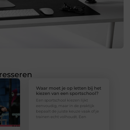
eresseren
Waar moet je op letten bij het
kiezen van een sportschool?
Een sportschool kiezen lijkt
eenvoudig, maar in de praktijk
bepaalt de juiste keuze vaak of je
trainen echt volhoudt. Een