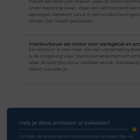
Industriële bedrijven draaien vaak op zware technis
onder belasting staan. Waar een kantoorpand een 
opvangen, betekent uitval in een productieomgeving
omzet. Dat maakt periodieke
Interieurbouw als motor voor werkgeluk en pro
Een kantoor is veel meer dan een verzameling bur
is de omgeving waar teams samenkomen om ambi
waar de bedrijfscultuur tastbaar wordt. Standaard
tekort wanneer je
Heb je deze artikelen al bekeken?
Ontdek de boeiende en interessante verhalen die wij