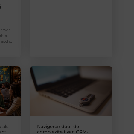
j
d voor
kker.
nische
 als
Navigeren door de
ept
complexiteit van CRM-