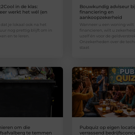
2Cool in de klas:
Bouwkundig adviseur bi
er werkt het wél (en
financiering en
aankoopzekerheid
 dat je lokaal ook na het
Wanneer u een woning wilt
uur nog prettig blijft om in
financieren, wilt u zekerhei
ken en te leren.
uzelf én voor de geldverstre
Onzekerheden over de tech
staat
ieren om die
Pubquiz op eigen locatie
jfsafvalberg te temmen
verrassend bedrijfsconc