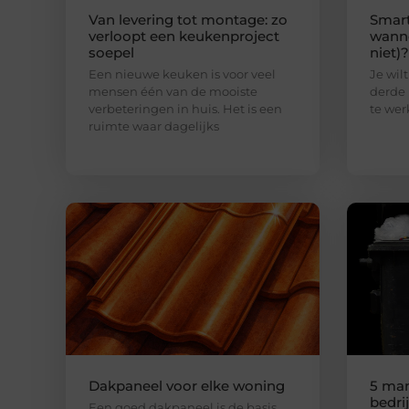
Van levering tot montage: zo
Smart
verloopt een keukenproject
wanne
soepel
niet)?
Een nieuwe keuken is voor veel
Je wilt
mensen één van de mooiste
derde 
verbeteringen in huis. Het is een
te wer
ruimte waar dagelijks
Dakpaneel voor elke woning
5 man
bedri
Een goed dakpaneel is de basis