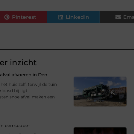
Pinterest
LinkedIn
Ema
r inzicht
fval afvoeren in Den
et huis zelf, terwijl de tuin
oosd bij ligt.
sten snoeiafval maken een
 om een scope-