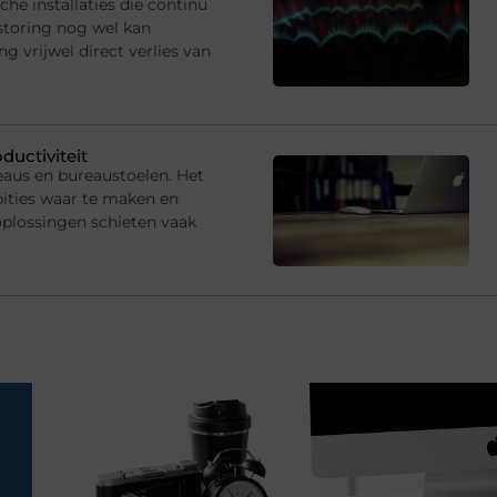
che installaties die continu
storing nog wel kan
 vrijwel direct verlies van
ductiviteit
eaus en bureaustoelen. Het
ties waar te maken en
oplossingen schieten vaak