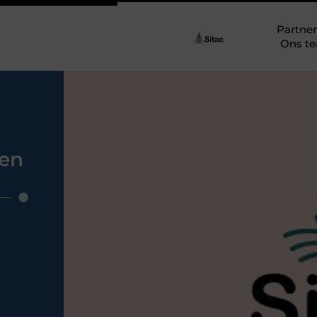
Partner
Ons t
len