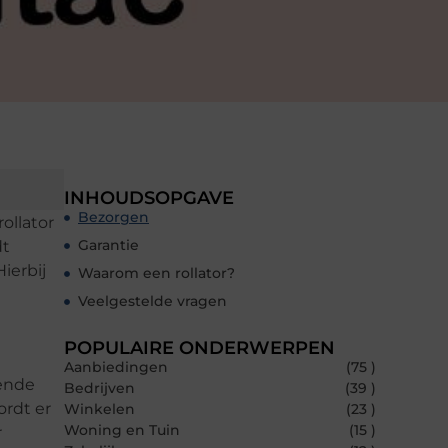
INHOUDSOPGAVE
Bezorgen
rollator
Garantie
dt
ierbij
Waarom een rollator?
Veelgestelde vragen
POPULAIRE ONDERWERPEN
Aanbiedingen
(75 )
gende
Bedrijven
(39 )
ordt er
Winkelen
(23 )
Woning en Tuin
(15 )
r