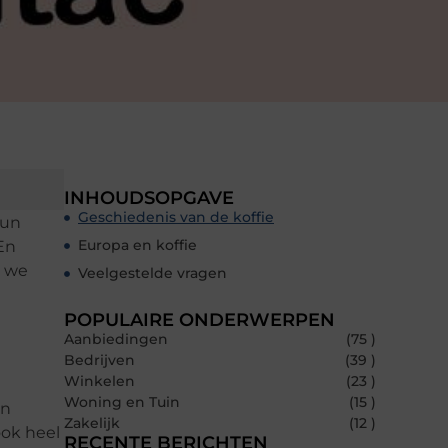
INHOUDSOPGAVE
Geschiedenis van de koffie
hun
Europa en koffie
En
n we
Veelgestelde vragen
POPULAIRE ONDERWERPEN
Aanbiedingen
(75 )
Bedrijven
(39 )
Winkelen
(23 )
Woning en Tuin
(15 )
en
Zakelijk
(12 )
ook heel
RECENTE BERICHTEN