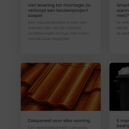
Van levering tot montage: zo
Smart
verloopt een keukenproject
wanne
soepel
niet)?
Een nieuwe keuken is voor veel
Je wilt
mensen één van de mooiste
derde 
verbeteringen in huis. Het is een
te wer
ruimte waar dagelijks
Dakpaneel voor elke woning
5 man
bedri
Een goed dakpaneel is de basis