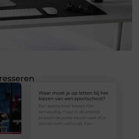
eresseren
Waar moet je op letten bij het
kiezen van een sportschool?
Een sportschool kiezen lijkt
eenvoudig, maar in de praktijk
bepaalt de juiste keuze vaak of je
trainen echt volhoudt. Een