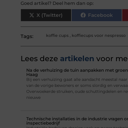
Goed artikel? Deel hem dan op:
X (Twitter)
Facebook
koffie cups
,
koffiecups voor nespresso
Tags:
Lees deze
artikelen
voor mee
Na de verhuizing de tuin aanpakken met groena
Haag
Bij een verhuizing gaat alle aandacht meestal naar h
van de vorige bewoners er soms slordig en verwaarl
Overwoekerde struiken, oude schuttingdelen en re
nieuwe
Technische installaties in de industrie vragen
inspectiebedrijf
Industriële bedrijven draaien vaak op zware technis