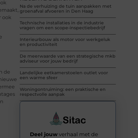
ook
Na de verhuizing de tuin aanpakken met
gemaakt,
groenafval afvoeren in Den Haag
r ook
Technische installaties in de industrie
vragen om een scope-inspectiebedrijf
e
Interieurbouw als motor voor werkgeluk
en productiviteit
De meerwaarde van een strategische mkb
adviseur voor jouw bedrijf
n de
Landelijke eetkamerstoelen outlet voor
een warme sfeer
 nieuwe
hiermee
Woningontruiming: een praktische en
ntages
respectvolle aanpak
en
Deel jouw
verhaal met de