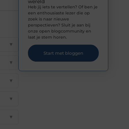
wereld
Heb jij iets te vertellen? Of ben je
een enthousiaste lezer die op
zoek is naar nieuwe
perspectieven? Sluit je aan bij
onze open blogcommunity en
laat je stem horen.
▼
Start met bloggen
▼
▼
▼
▼