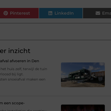
Pinterest
LinkedIn
Ema
r inzicht
fval afvoeren in Den
et huis zelf, terwijl de tuin
oosd bij ligt.
sten snoeiafval maken een
 om een scope-
che installaties die continu