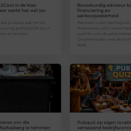
2Cool in de klas:
Bouwkundig adviseur bi
er werkt het wél (en
financiering en
aankoopzekerheid
 dat je lokaal ook na het
Wanneer u een woning wilt
uur nog prettig blijft om in
financieren, wilt u zekerhei
ken en te leren.
uzelf én voor de geldverstre
Onzekerheden over de tech
staat
ieren om die
Pubquiz op eigen locatie
jfsafvalberg te temmen
verrassend bedrijfsconc