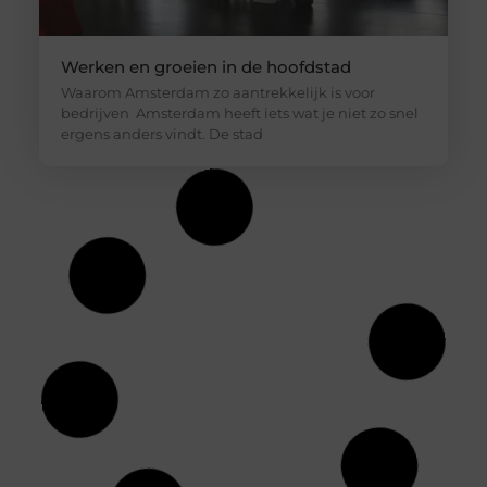
Werken en groeien in de hoofdstad
Waarom Amsterdam zo aantrekkelijk is voor
bedrijven Amsterdam heeft iets wat je niet zo snel
Uw privacy is voor ons van
ergens anders vindt. De stad
groot belang.
Om u de best mogelijke ervaring te bieden, maken wij gebruik van
cookies en vergelijkbare technologieën. Hiermee verkrijgen we
inzicht in het gebruik van onze website en kunnen we content en
advertenties beter afstemmen op uw voorkeuren. Lees ons
[
cookiebeleid
] voor meer informatie.
Accepteren
Weigeren
Bekijk Voorkeuren
Raceauto verhuur voor een gelegenheid,
uitje of feest
Raceauto verhuur kan zomaar zijn waar jij al tijden