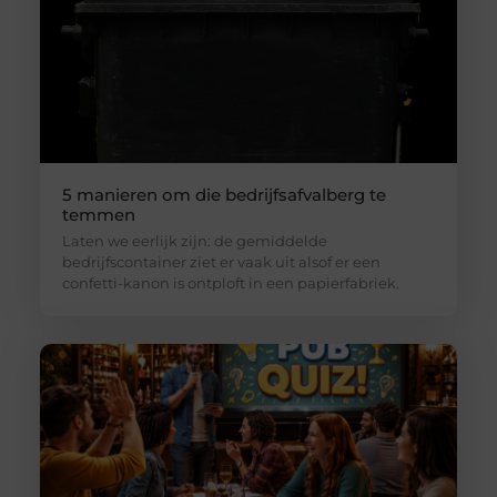
5 manieren om die bedrijfsafvalberg te
temmen
Laten we eerlijk zijn: de gemiddelde
bedrijfscontainer ziet er vaak uit alsof er een
confetti-kanon is ontploft in een papierfabriek.