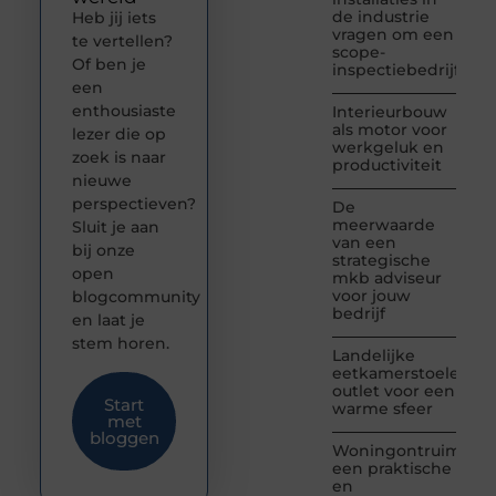
de industrie
Heb jij iets
vragen om een
te vertellen?
scope-
Of ben je
inspectiebedrijf
een
enthousiaste
Interieurbouw
als motor voor
lezer die op
werkgeluk en
zoek is naar
productiviteit
nieuwe
perspectieven?
De
meerwaarde
Sluit je aan
van een
bij onze
strategische
open
mkb adviseur
voor jouw
blogcommunity
bedrijf
en laat je
stem horen.
Landelijke
eetkamerstoelen
outlet voor een
Start
warme sfeer
met
bloggen
Woningontruiming:
een praktische
en