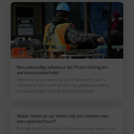
Bouwkundig adviseur bij financiering en
aankoopzekerheid
Wanneer u een woning wilt financieren, wilt u
zekerheid voor uzelf én voor de geldverstrekker.
Onzekerheden over de technische staat
Waar moet je op letten bij het kiezen van
een sportschool?
Een sportschool kiezen lijkt eenvoudig, maar in de
praktijk bepaalt de juiste keuze vaak of je trainen