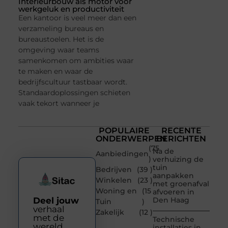
Interieurbouw als motor voor
werkgeluk en productiviteit
Een kantoor is veel meer dan een
verzameling bureaus en
bureaustoelen. Het is de
omgeving waar teams
samenkomen om ambities waar
te maken en waar de
bedrijfscultuur tastbaar wordt.
Standaardoplossingen schieten
vaak tekort wanneer je
POPULAIRE
RECENTE
ONDERWERPEN
BERICHTEN
(75
Na de
Aanbiedingen
)
verhuizing de
tuin
Bedrijven
(39 )
aanpakken
Winkelen
(23 )
met groenafval
Woning en
(15
afvoeren in
Deel jouw
Den Haag
Tuin
)
verhaal
Zakelijk
(12 )
met de
Technische
wereld
installaties in