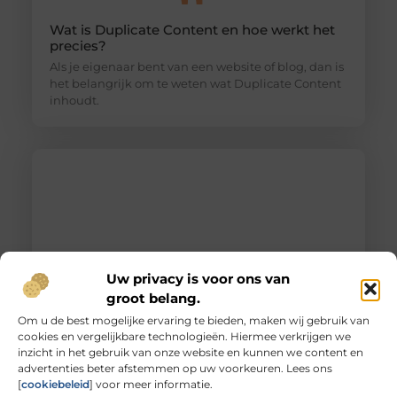
Wat is Duplicate Content en hoe werkt het
precies?
Als je eigenaar bent van een website of blog, dan is
het belangrijk om te weten wat Duplicate Content
inhoudt.
Uw privacy is voor ons van
groot belang.
Om u de best mogelijke ervaring te bieden, maken wij gebruik van
cookies en vergelijkbare technologieën. Hiermee verkrijgen we
Unieke herinneringen vervat in gegraveerd
inzicht in het gebruik van onze website en kunnen we content en
glas
advertenties beter afstemmen op uw voorkeuren. Lees ons
De magie van glas graveren Heb je ooit
[
cookiebeleid
] voor meer informatie.
stilgestaan bij de magie van glas graveren? Het is