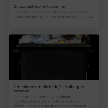
Dakpaneel voor elke woning
Een goed dakpaneel is de basis van een sterk en
duurzaam dak. Of je nu een nieuwe woning bouwt
of
5 manieren om die bedrijfsafvalberg te
temmen
Laten we eerlijk zijn: de gemiddelde
bedrijfscontainer ziet er vaak uit alsof er een
confetti-kanon is ontploft in een papierfabriek.