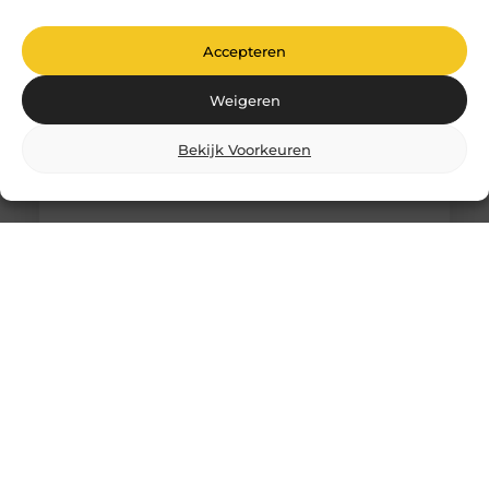
niet zomaar
Accepteren
Weigeren
Bekijk Voorkeuren
Comfortabel Oud Worden Thuis: Hoe Je
Zelfstandigheid Behoudt Zonder
Schuldgevoel
Het is een gedachte die veel mensen aangrijpt: “Als
ik ouder word, wil ik liever thuis blijven wonen dan
in