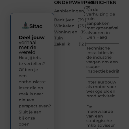
ONDERWERPEN
BERICHTEN
(75
Na de
Aanbiedingen
)
verhuizing de
tuin
Bedrijven
(39 )
aanpakken
Winkelen
(23 )
met groenafval
Woning en
(15
afvoeren in
Deel jouw
Den Haag
Tuin
)
verhaal
Zakelijk
(12 )
met de
Technische
wereld
installaties in
de industrie
Heb jij iets
vragen om een
te vertellen?
scope-
Of ben je
inspectiebedrijf
een
enthousiaste
Interieurbouw
als motor voor
lezer die op
werkgeluk en
zoek is naar
productiviteit
nieuwe
perspectieven?
De
meerwaarde
Sluit je aan
van een
bij onze
strategische
open
mkb adviseur