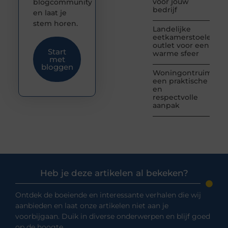
voor jouw
blogcommunity
bedrijf
en laat je
stem horen.
Landelijke
eetkamerstoelen
outlet voor een
Start
warme sfeer
met
bloggen
Woningontruiming:
een praktische
en
respectvolle
aanpak
Heb je deze artikelen al bekeken?
Ontdek de boeiende en interessante verhalen die wij
aanbieden en laat onze artikelen niet aan je
voorbijgaan. Duik in diverse onderwerpen en blijf goed
op de hoogte.