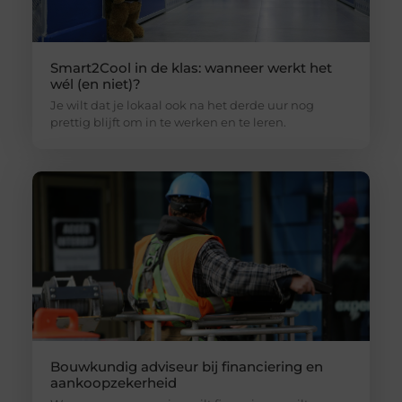
Smart2Cool in de klas: wanneer werkt het
wél (en niet)?
Je wilt dat je lokaal ook na het derde uur nog
prettig blijft om in te werken en te leren.
Bouwkundig adviseur bij financiering en
aankoopzekerheid