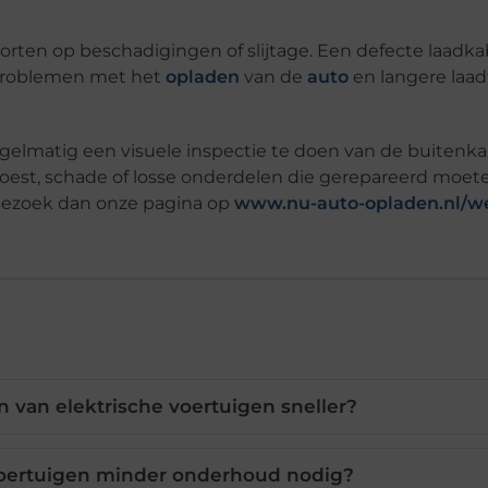
orten op beschadigingen of slijtage. Een defecte laadka
ot problemen met het
opladen
van de
auto
en langere laad
regelmatig een visuele inspectie te doen van de buitenk
roest, schade of losse onderdelen die gerepareerd moet
 Bezoek dan onze pagina op
www.nu-auto-opladen.nl/we
 van elektrische voertuigen sneller?
voertuigen minder onderhoud nodig?