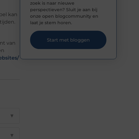
zoek is naar nieuwe
perspectieven? Sluit je aan bij
bel kan
onze open blogcommunity en
tijden.
laat je stem horen.
Start met bloggen
ant van
en
bsites/
▼
▼