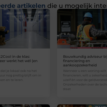
erde artikelen
die u mogelijk int
2Cool in de klas:
Bouwkundig adviseur bi
er werkt het wél (en
financiering en
aankoopzekerheid
 dat je lokaal ook na het
Wanneer u een woning wilt
uur nog prettig blijft om in
financieren, wilt u zekerhei
ken en te leren.
uzelf én voor de geldverstre
Onzekerheden over de tech
staat