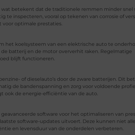
wat betekent dat de traditionele remmen minder snel sl
g te inspecteren, vooral op tekenen van corrosie of ver
 voor optimale prestaties.
ijk om het koelsysteem van een elektrische auto te onderh
e batterij en de motor oververhit raken. Regelmatige
ed blijft functioneren.
benzine- of dieselauto’s door de zware batterijen. Dit b
lmatig de bandenspanning en zorg voor voldoende profiel
gt ook de energie-efficiëntie van de auto.
an geavanceerde software voor het optimaliseren van pres
e laatste software-updates uitvoert. Deze kunnen niet all
iëntie en levensduur van de onderdelen verbeteren.