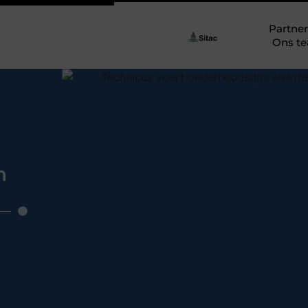
Partner
Ons t
n