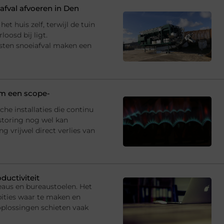
fval afvoeren in Den
et huis zelf, terwijl de tuin
oosd bij ligt.
sten snoeiafval maken een
 om een scope-
che installaties die continu
storing nog wel kan
 vrijwel direct verlies van
ductiviteit
eaus en bureaustoelen. Het
ties waar te maken en
oplossingen schieten vaak