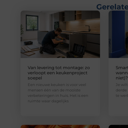
Gerelate
Van levering tot montage: zo
Smart
verloopt een keukenproject
wanne
soepel
niet)?
Een nieuwe keuken is voor veel
Je wilt
mensen één van de mooiste
derde 
verbeteringen in huis. Het is een
te wer
ruimte waar dagelijks