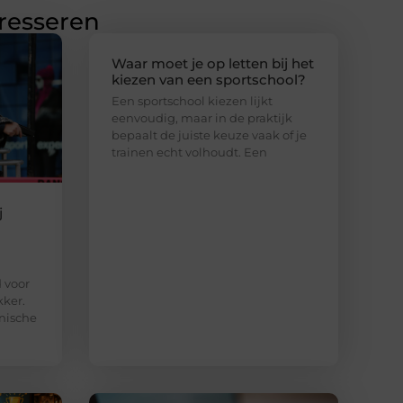
eresseren
Waar moet je op letten bij het
kiezen van een sportschool?
Een sportschool kiezen lijkt
eenvoudig, maar in de praktijk
bepaalt de juiste keuze vaak of je
trainen echt volhoudt. Een
j
d voor
kker.
nische