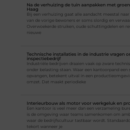
Na de verhuizing de tuin aanpakken met groena
Haag
Bij een verhuizing gaat alle aandacht meestal naar h
van de vorige bewoners er soms slordig en verwaarl
Overwoekerde struiken, oude schuttingdelen en re
nieuwe
Technische installaties in de industrie vragen
inspectiebedrijf
Industriële bedrijven draaien vaak op zware technis
onder belasting staan. Waar een kantoorpand een 
opvangen, betekent uitval in een productieomgeving
omzet. Dat maakt periodieke
Interieurbouw als motor voor werkgeluk en pro
Een kantoor is veel meer dan een verzameling bur
is de omgeving waar teams samenkomen om ambi
waar de bedrijfscultuur tastbaar wordt. Standaard
tekort wanneer je