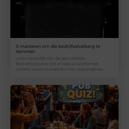
5 manieren om die bedrijfsafvalberg te
temmen
Laten we eerlijk zijn: de gemiddelde
bedrijfscontainer ziet er vaak uit alsof er een
confetti-kanon is ontploft in een papierfabriek.