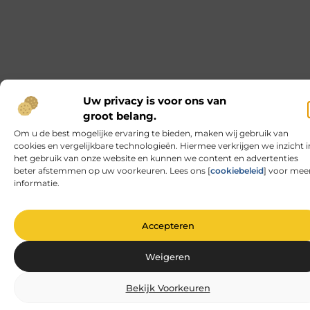
Het Vinden van Rust en Betekenis op
Begraafplaatsen in Rotterdam
Voor velen roept het idee van een begraafplaats
een gevoel van rust en contemplatie op, terwijl
anderen het als een
Zwarte plafondplaten: de stijlvolle keuze
voor jouw interieur
Als je op zoek bent naar een manier om je interieur
een moderne en stijlvolle uitstraling te geven, dan
zijn