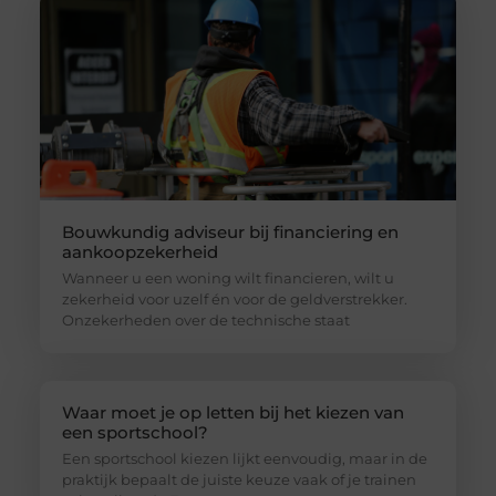
Bouwkundig adviseur bij financiering en
aankoopzekerheid
Wanneer u een woning wilt financieren, wilt u
zekerheid voor uzelf én voor de geldverstrekker.
Onzekerheden over de technische staat
Waar moet je op letten bij het kiezen van
een sportschool?
Een sportschool kiezen lijkt eenvoudig, maar in de
praktijk bepaalt de juiste keuze vaak of je trainen