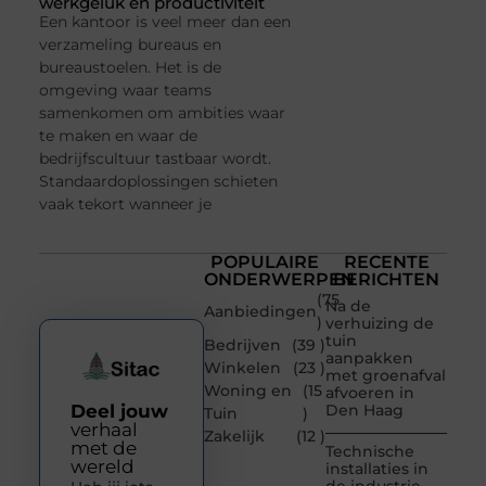
werkgeluk en productiviteit
Een kantoor is veel meer dan een
verzameling bureaus en
bureaustoelen. Het is de
omgeving waar teams
samenkomen om ambities waar
te maken en waar de
bedrijfscultuur tastbaar wordt.
Standaardoplossingen schieten
vaak tekort wanneer je
POPULAIRE
RECENTE
ONDERWERPEN
BERICHTEN
(75
Na de
Aanbiedingen
)
verhuizing de
tuin
Bedrijven
(39 )
aanpakken
Winkelen
(23 )
met groenafval
Woning en
(15
afvoeren in
Deel jouw
Den Haag
Tuin
)
verhaal
Zakelijk
(12 )
met de
Technische
wereld
installaties in