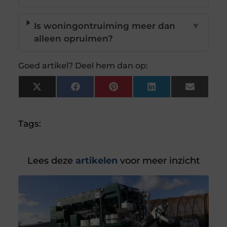
Is woningontruiming meer dan
▼
alleen opruimen?
Goed artikel? Deel hem dan op:
X
Facebook
Pinterest
LinkedIn
Email
(Twitter)
Tags:
Lees deze
artikelen
voor meer inzicht