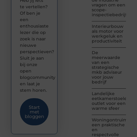
de industrie
Heb jij iets
vragen om een
te vertellen?
scope-
Of ben je
inspectiebedrijf
een
enthousiaste
Interieurbouw
als motor voor
lezer die op
werkgeluk en
zoek is naar
productiviteit
nieuwe
perspectieven?
De
meerwaarde
Sluit je aan
van een
bij onze
strategische
open
mkb adviseur
voor jouw
blogcommunity
bedrijf
en laat je
stem horen.
Landelijke
eetkamerstoelen
outlet voor een
Start
warme sfeer
met
bloggen
Woningontruiming:
een praktische
en
respectvolle