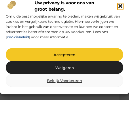
Uw privacy is voor ons van
groot belang.
Om u de best mogelijke ervaring te bieden, maken wij gebruik van
cookies en vergelijkbare technologieën. Hiermee verkrijgen we
Unieke herinneringen vervat in gegraveerd
inzicht in het gebruik van onze website en kunnen we content en
glas
advertenties beter afstemmen op uw voorkeuren. Lees ons
De magie van glas graveren Heb je ooit
[
cookiebeleid
] voor meer informatie.
stilgestaan bij de magie van glas graveren? Het is
niet zomaar
Accepteren
Weigeren
Bekijk Voorkeuren
Comfortabel Oud Worden Thuis: Hoe Je