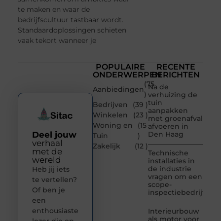
te maken en waar de
bedrijfscultuur tastbaar wordt.
Standaardoplossingen schieten
vaak tekort wanneer je
POPULAIRE
RECENTE
ONDERWERPEN
BERICHTEN
(75
Na de
Aanbiedingen
)
verhuizing de
tuin
Bedrijven
(39 )
aanpakken
Winkelen
(23 )
met groenafval
Woning en
(15
afvoeren in
Deel jouw
Den Haag
Tuin
)
verhaal
Zakelijk
(12 )
met de
Technische
wereld
installaties in
de industrie
Heb jij iets
vragen om een
te vertellen?
scope-
Of ben je
inspectiebedrijf
een
enthousiaste
Interieurbouw
als motor voor