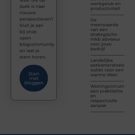
lezer die op
werkgeluk en
zoek is naar
productiviteit
nieuwe
perspectieven?
De
meerwaarde
Sluit je aan
van een
bij onze
strategische
open
mkb adviseur
voor jouw
blogcommunity
bedrijf
en laat je
stem horen.
Landelijke
eetkamerstoelen
outlet voor een
Start
warme sfeer
met
bloggen
Woningontruiming:
een praktische
en
respectvolle
aanpak