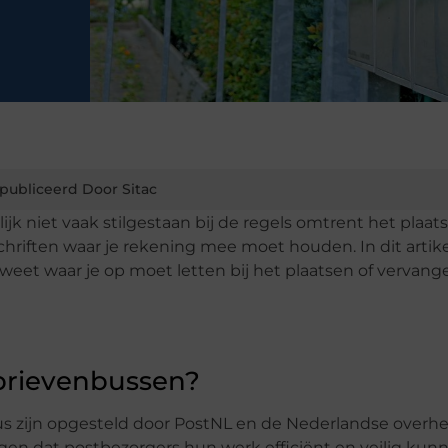
publiceerd Door Sitac
ijk niet vaak stilgestaan bij de regels omtrent het plaat
rschriften waar je rekening mee moet houden. In dit artik
ij weet waar je op moet letten bij het plaatsen of vervan
 brievenbussen?
us zijn opgesteld door PostNL en de Nederlandse overhe
rgen dat postbezorgers hun werk efficiënt en veilig kun