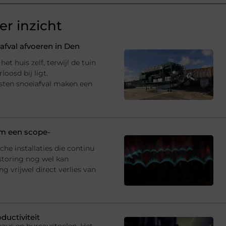
r inzicht
fval afvoeren in Den
et huis zelf, terwijl de tuin
oosd bij ligt.
sten snoeiafval maken een
 om een scope-
che installaties die continu
storing nog wel kan
 vrijwel direct verlies van
ductiviteit
eaus en bureaustoelen. Het