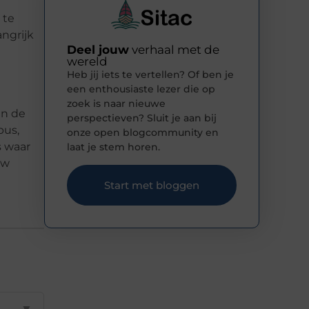
 te
angrijk
Deel jouw
verhaal met de
wereld
Heb jij iets te vertellen? Of ben je
een enthousiaste lezer die op
zoek is naar nieuwe
en de
perspectieven? Sluit je aan bij
bus,
onze open blogcommunity en
s waar
laat je stem horen.
uw
Start met bloggen