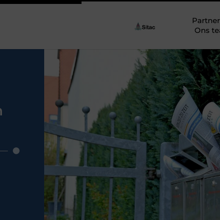
Partner
Ons t
n