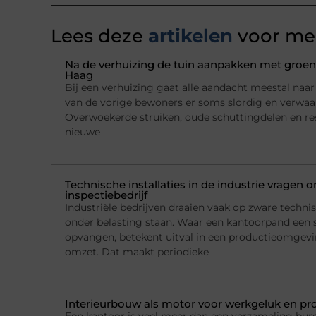
Lees deze
artikelen
voor mee
Na de verhuizing de tuin aanpakken met groena
Haag
Bij een verhuizing gaat alle aandacht meestal naar h
van de vorige bewoners er soms slordig en verwaarl
Overwoekerde struiken, oude schuttingdelen en re
nieuwe
Technische installaties in de industrie vragen
inspectiebedrijf
Industriële bedrijven draaien vaak op zware technis
onder belasting staan. Waar een kantoorpand een 
opvangen, betekent uitval in een productieomgeving
omzet. Dat maakt periodieke
Interieurbouw als motor voor werkgeluk en pro
Een kantoor is veel meer dan een verzameling bur