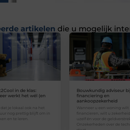
erde artikelen
die u mogelijk int
2Cool in de klas:
Bouwkundig adviseur bi
er werkt het wél (en
financiering en
aankoopzekerheid
 dat je lokaal ook na het
Wanneer u een woning wilt
uur nog prettig blijft om in
financieren, wilt u zekerhei
ken en te leren.
uzelf én voor de geldverstre
Onzekerheden over de tech
staat