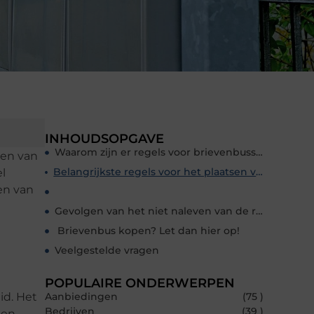
INHOUDSOPGAVE
Waarom zijn er regels voor brievenbussen?
sen van
Belangrijkste regels voor het plaatsen van een brievenbus
el
gen van
Gevolgen van het niet naleven van de regels
Brievenbus kopen? Let dan hier op!
Veelgestelde vragen
POPULAIRE ONDERWERPEN
id. Het
Aanbiedingen
(75 )
Bedrijven
(39 )
nen