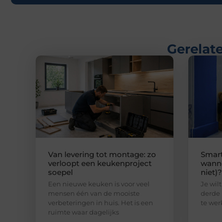
Gerelate
Van levering tot montage: zo
Smart
verloopt een keukenproject
wanne
soepel
niet)?
Een nieuwe keuken is voor veel
Je wilt
mensen één van de mooiste
derde 
verbeteringen in huis. Het is een
te wer
ruimte waar dagelijks