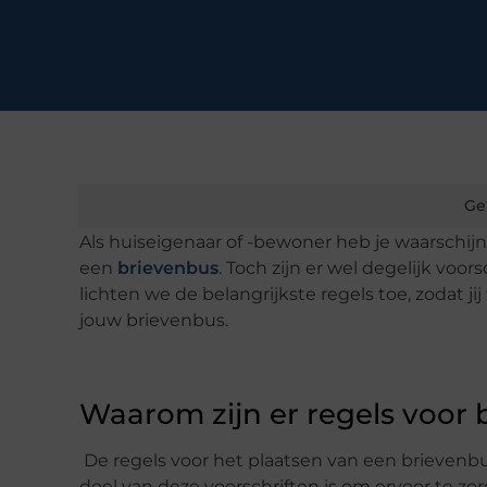
Ge
Als huiseigenaar of -bewoner heb je waarschijnl
een
brievenbus
. Toch zijn er wel degelijk voo
lichten we de belangrijkste regels toe, zodat j
jouw brievenbus.
Waarom zijn er regels voor
De regels voor het plaatsen van een brievenb
doel van deze voorschriften is om ervoor te zo