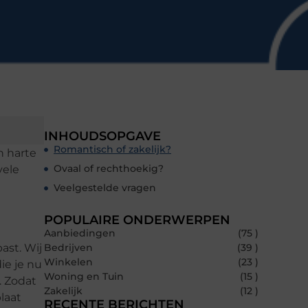
INHOUDSOPGAVE
Romantisch of zakelijk?
n harte
Ovaal of rechthoekig?
vele
Veelgestelde vragen
POPULAIRE ONDERWERPEN
Aanbiedingen
(75 )
past. Wij
Bedrijven
(39 )
Winkelen
(23 )
ie je nu
Woning en Tuin
(15 )
. Zodat
Zakelijk
(12 )
laat
RECENTE BERICHTEN