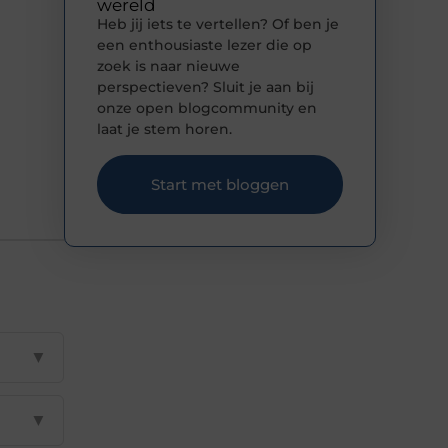
wereld
Heb jij iets te vertellen? Of ben je
een enthousiaste lezer die op
zoek is naar nieuwe
perspectieven? Sluit je aan bij
onze open blogcommunity en
laat je stem horen.
Start met bloggen
▼
▼