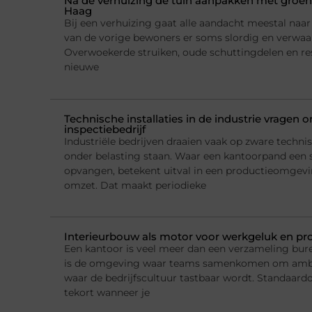
Na de verhuizing de tuin aanpakken met groena
Haag
Bij een verhuizing gaat alle aandacht meestal naar h
van de vorige bewoners er soms slordig en verwaarl
Overwoekerde struiken, oude schuttingdelen en re
nieuwe
Technische installaties in de industrie vragen
inspectiebedrijf
Industriële bedrijven draaien vaak op zware technis
onder belasting staan. Waar een kantoorpand een 
opvangen, betekent uitval in een productieomgeving
omzet. Dat maakt periodieke
Interieurbouw als motor voor werkgeluk en pro
Een kantoor is veel meer dan een verzameling bur
is de omgeving waar teams samenkomen om ambi
waar de bedrijfscultuur tastbaar wordt. Standaard
tekort wanneer je