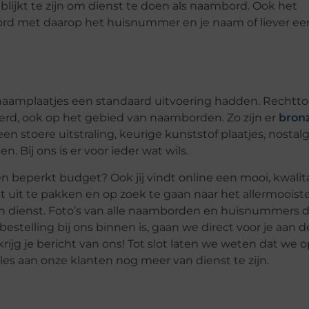
 blijkt te zijn om dienst te doen als naambord. Ook het
ord met daarop het huisnummer en je naam of liever een
 naamplaatjes een standaard uitvoering hadden. Rechtt
nderd, ook op het gebied van naamborden. Zo zijn er
bron
n stoere uitstraling, keurige kunststof plaatjes, nostal
. Bij ons is er voor ieder wat wils.
en beperkt budget? Ook jij vindt online een mooi, kwalita
t uit te pakken en op zoek te gaan naar het allermooist
van dienst. Foto’s van alle naamborden en huisnummers 
estelling bij ons binnen is, gaan we direct voor je aan de
jg je bericht van ons! Tot slot laten we weten dat we 
les aan onze klanten nog meer van dienst te zijn.