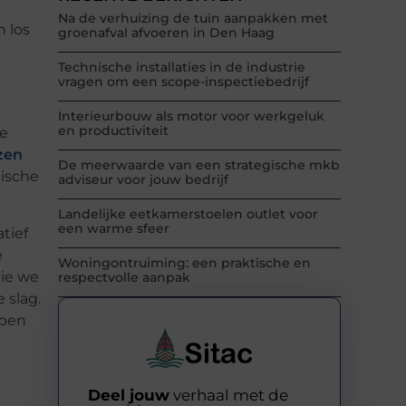
Na de verhuizing de tuin aanpakken met
 los
groenafval afvoeren in Den Haag
Technische installaties in de industrie
vragen om een scope-inspectiebedrijf
Interieurbouw als motor voor werkgeluk
en productiviteit
oe
zen
De meerwaarde van een strategische mkb
gische
adviseur voor jouw bedrijf
Landelijke eetkamerstoelen outlet voor
een warme sfeer
tief
e
Woningontruiming: een praktische en
die we
respectvolle aanpak
 slag.
open
Deel jouw
verhaal met de