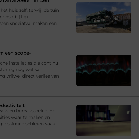
fval afvoeren in Den
et huis zelf, terwijl de tuin
oosd bij ligt.
sten snoeiafval maken een
 om een scope-
che installaties die continu
storing nog wel kan
 vrijwel direct verlies van
ductiviteit
eaus en bureaustoelen. Het
ties waar te maken en
oplossingen schieten vaak