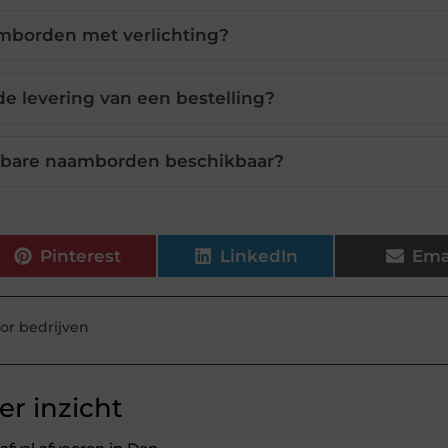
amborden met verlichting?
de levering van een bestelling?
albare naamborden beschikbaar?
Pinterest
LinkedIn
Ema
r bedrijven
r inzicht