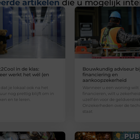
erde artikelen
die u mogelijk int
2Cool in de klas:
Bouwkundig adviseur bi
er werkt het wél (en
financiering en
aankoopzekerheid
 dat je lokaal ook na het
Wanneer u een woning wilt
uur nog prettig blijft om in
financieren, wilt u zekerhei
ken en te leren.
uzelf én voor de geldverstre
Onzekerheden over de tech
staat