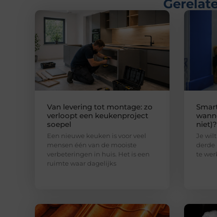
Gerelate
Van levering tot montage: zo
Smart
verloopt een keukenproject
wanne
soepel
niet)?
Een nieuwe keuken is voor veel
Je wilt
mensen één van de mooiste
derde 
verbeteringen in huis. Het is een
te wer
ruimte waar dagelijks