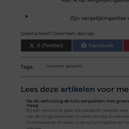
Kan ik op vergelijkingssi
Zijn vergelijkingssite
Goed artikel? Deel hem dan op:
X (Twitter)
Facebook
tuinman gezocht
Tags:
Lees deze
artikelen
voor mee
Na de verhuizing de tuin aanpakken met groena
Haag
Bij een verhuizing gaat alle aandacht meestal naar h
van de vorige bewoners er soms slordig en verwaarl
Overwoekerde struiken, oude schuttingdelen en re
nieuwe