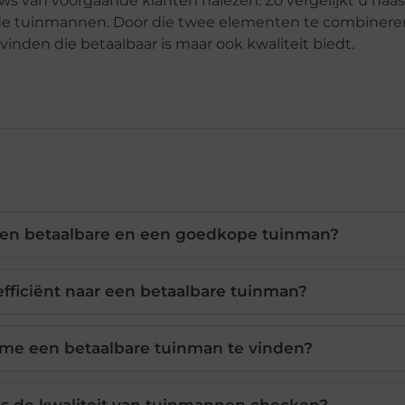
ews van voorgaande klanten nalezen. Zo vergelijkt u naas
n de tuinmannen. Door die twee elementen te combinere
nden die betaalbaar is maar ook kwaliteit biedt.
 een betaalbare en een goedkope tuinman?
efficiënt naar een betaalbare tuinman?
me een betaalbare tuinman te vinden?