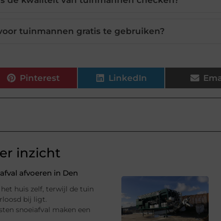
tes de kwaliteit van tuinmannen checken?
s voor tuinmannen gratis te gebruiken?
Pinterest
LinkedIn
Ema
r inzicht
fval afvoeren in Den
et huis zelf, terwijl de tuin
oosd bij ligt.
sten snoeiafval maken een