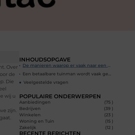
INHOUDSOPGAVE
De manieren waarop er vaak naar een betaalbare tuinman gezocht wordt
t. Over
Een betaalbare tuinman wordt vaak gezocht en gevonden op vergelijkingssites
voor de
p. Die
Veelgestelde vragen
eel
e wij u
POPULAIRE ONDERWERPEN
Aanbiedingen
(75 )
Bedrijven
(39 )
e zijn.
Winkelen
(23 )
gaat.
Woning en Tuin
(15 )
Zakelijk
(12 )
RECENTE BERICHTEN