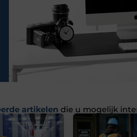
erde artikelen
die u mogelijk int