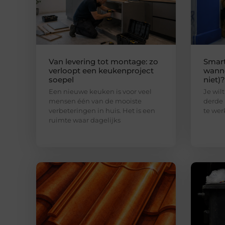
Van levering tot montage: zo
Smart
verloopt een keukenproject
wanne
soepel
niet)?
Een nieuwe keuken is voor veel
Je wilt
mensen één van de mooiste
derde 
verbeteringen in huis. Het is een
te wer
ruimte waar dagelijks