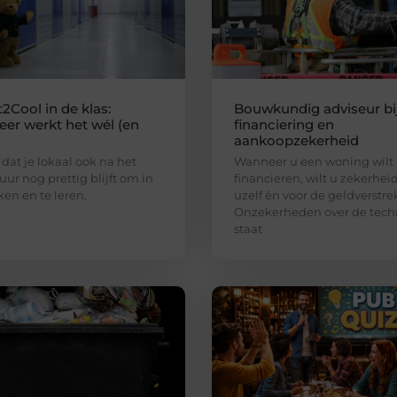
2Cool in de klas:
Bouwkundig adviseur bi
er werkt het wél (en
financiering en
aankoopzekerheid
 dat je lokaal ook na het
Wanneer u een woning wilt
uur nog prettig blijft om in
financieren, wilt u zekerhei
ken en te leren.
uzelf én voor de geldverstre
Onzekerheden over de tech
staat