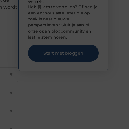
t de
wereld
n wordt
Heb jij iets te vertellen? Of ben je
een enthousiaste lezer die op
zoek is naar nieuwe
perspectieven? Sluit je aan bij
onze open blogcommunity en
laat je stem horen.
Start met bloggen
▼
▼
▼