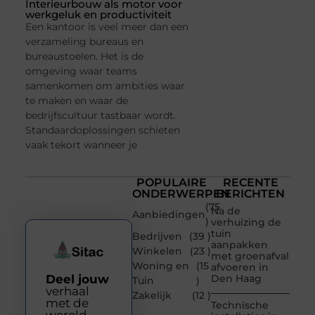
Interieurbouw als motor voor
werkgeluk en productiviteit
Een kantoor is veel meer dan een
verzameling bureaus en
bureaustoelen. Het is de
omgeving waar teams
samenkomen om ambities waar
te maken en waar de
bedrijfscultuur tastbaar wordt.
Standaardoplossingen schieten
vaak tekort wanneer je
POPULAIRE
RECENTE
ONDERWERPEN
BERICHTEN
(75
Na de
Aanbiedingen
)
verhuizing de
tuin
Bedrijven
(39 )
aanpakken
Winkelen
(23 )
met groenafval
Woning en
(15
afvoeren in
Deel jouw
Den Haag
Tuin
)
verhaal
Zakelijk
(12 )
met de
Technische