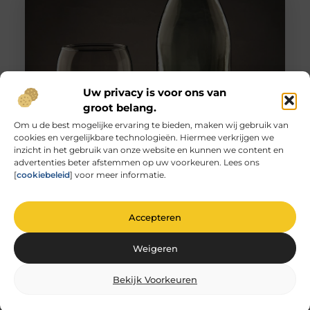
Uw privacy is voor ons van
groot belang.
Om u de best mogelijke ervaring te bieden, maken wij gebruik van
cookies en vergelijkbare technologieën. Hiermee verkrijgen we
Unieke herinneringen vervat in gegraveerd
inzicht in het gebruik van onze website en kunnen we content en
glas
advertenties beter afstemmen op uw voorkeuren. Lees ons
De magie van glas graveren Heb je ooit
[
cookiebeleid
] voor meer informatie.
stilgestaan bij de magie van glas graveren? Het is
niet zomaar
Accepteren
Weigeren
Bekijk Voorkeuren