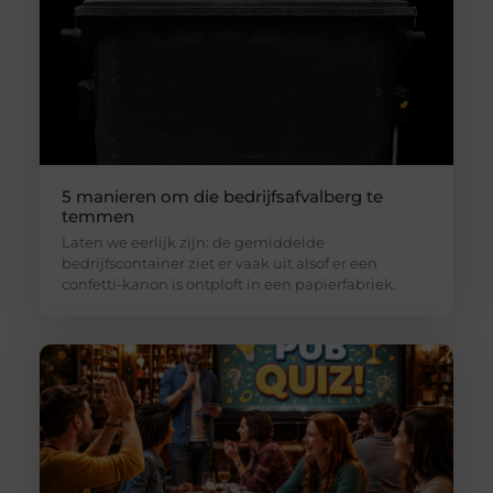
5 manieren om die bedrijfsafvalberg te
temmen
Laten we eerlijk zijn: de gemiddelde
bedrijfscontainer ziet er vaak uit alsof er een
confetti-kanon is ontploft in een papierfabriek.