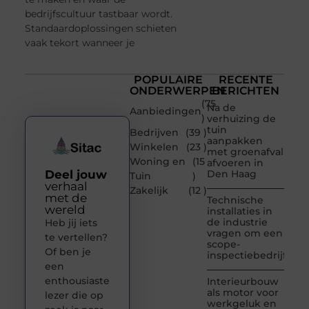
bedrijfscultuur tastbaar wordt.
Standaardoplossingen schieten
vaak tekort wanneer je
POPULAIRE
RECENTE
ONDERWERPEN
BERICHTEN
(75
Na de
Aanbiedingen
)
verhuizing de
tuin
Bedrijven
(39 )
aanpakken
Winkelen
(23 )
met groenafval
Woning en
(15
afvoeren in
Deel jouw
Den Haag
Tuin
)
verhaal
Zakelijk
(12 )
met de
Technische
wereld
installaties in
de industrie
Heb jij iets
vragen om een
te vertellen?
scope-
Of ben je
inspectiebedrijf
een
enthousiaste
Interieurbouw
als motor voor
lezer die op
werkgeluk en