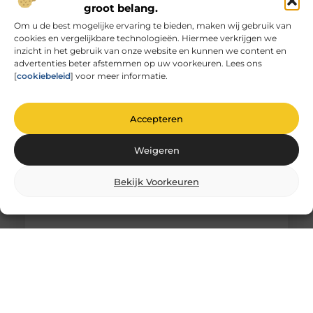
groot belang.
Om u de best mogelijke ervaring te bieden, maken wij gebruik van
cookies en vergelijkbare technologieën. Hiermee verkrijgen we
Unieke herinneringen vervat in gegraveerd
inzicht in het gebruik van onze website en kunnen we content en
glas
advertenties beter afstemmen op uw voorkeuren. Lees ons
De magie van glas graveren Heb je ooit
[
cookiebeleid
] voor meer informatie.
stilgestaan bij de magie van glas graveren? Het is
niet zomaar
Accepteren
Weigeren
Bekijk Voorkeuren
Comfortabel Oud Worden Thuis: Hoe Je
Zelfstandigheid Behoudt Zonder
Schuldgevoel