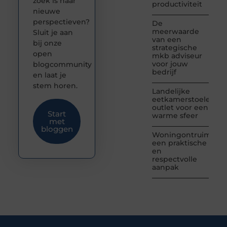
zoek is naar
productiviteit
nieuwe
perspectieven?
De
meerwaarde
Sluit je aan
van een
bij onze
strategische
open
mkb adviseur
voor jouw
blogcommunity
bedrijf
en laat je
stem horen.
Landelijke
eetkamerstoelen
outlet voor een
Start
warme sfeer
met
bloggen
Woningontruiming:
een praktische
en
respectvolle
aanpak