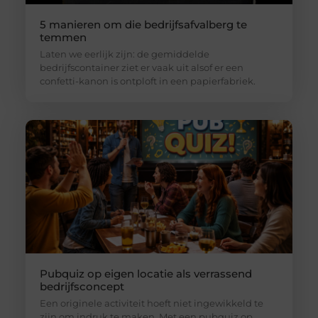
5 manieren om die bedrijfsafvalberg te
temmen
Laten we eerlijk zijn: de gemiddelde
bedrijfscontainer ziet er vaak uit alsof er een
confetti-kanon is ontploft in een papierfabriek.
Pubquiz op eigen locatie als verrassend
bedrijfsconcept
Een originele activiteit hoeft niet ingewikkeld te
zijn om indruk te maken. Met een pubquiz op