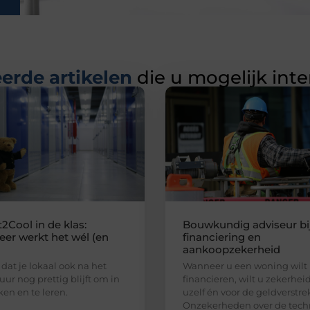
erde artikelen
die u mogelijk int
2Cool in de klas:
Bouwkundig adviseur bi
er werkt het wél (en
financiering en
aankoopzekerheid
 dat je lokaal ook na het
Wanneer u een woning wilt
uur nog prettig blijft om in
financieren, wilt u zekerhei
ken en te leren.
uzelf én voor de geldverstre
Onzekerheden over de tech