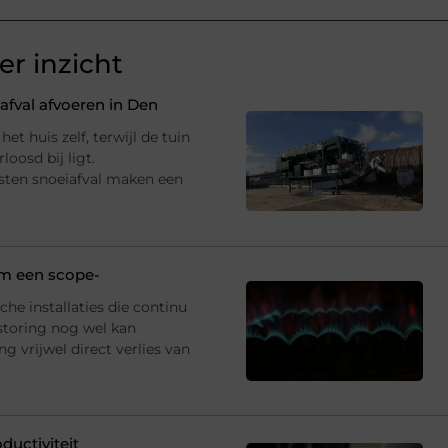
r inzicht
fval afvoeren in Den
et huis zelf, terwijl de tuin
oosd bij ligt.
sten snoeiafval maken een
 om een scope-
che installaties die continu
storing nog wel kan
 vrijwel direct verlies van
ductiviteit