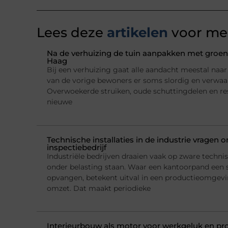
Lees deze
artikelen
voor mee
Na de verhuizing de tuin aanpakken met groena
Haag
Bij een verhuizing gaat alle aandacht meestal naar h
van de vorige bewoners er soms slordig en verwaarl
Overwoekerde struiken, oude schuttingdelen en re
nieuwe
Technische installaties in de industrie vragen
inspectiebedrijf
Industriële bedrijven draaien vaak op zware technis
onder belasting staan. Waar een kantoorpand een 
opvangen, betekent uitval in een productieomgeving
omzet. Dat maakt periodieke
Interieurbouw als motor voor werkgeluk en pro