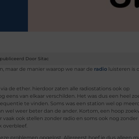
publiceerd Door Sitac
doen, maar de manier waarop we naar de
radio
luisteren is 
ia de ether. hierdoor zaten alle radiostations ook op
nog eens van elkaar verschilden. Het was dus een heel z
frequentie te vinden. Soms was een station wel op meer
dan wel weer beter dan de ander. Kortom, een hoop zoek
 vaak ook stellen zonder radio en soms ook nog zonder
k overbleef.
deze problemen opgelost. Allereerst hoef je dus alleen 