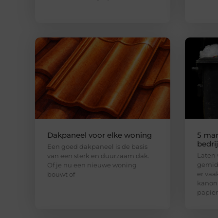
Dakpaneel voor elke woning
5 man
bedri
Een goed dakpaneel is de basis
Laten w
van een sterk en duurzaam dak.
gemidd
Of je nu een nieuwe woning
er vaak
bouwt of
kanon 
papier