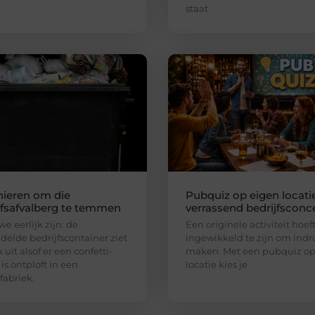
staat
ieren om die
Pubquiz op eigen locatie
jfsafvalberg te temmen
verrassend bedrijfsconc
e eerlijk zijn: de
Een originele activiteit hoeft
elde bedrijfscontainer ziet
ingewikkeld te zijn om indr
 uit alsof er een confetti-
maken. Met een pubquiz op
is ontploft in een
locatie kies je
fabriek.