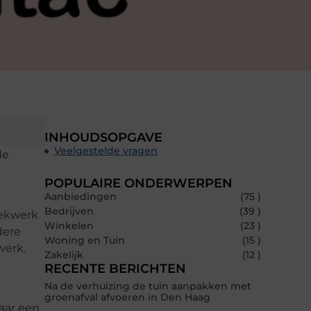
INHOUDSOPGAVE
Veelgestelde vragen
de
POPULAIRE ONDERWERPEN
Aanbiedingen
(75 )
Bedrijven
(39 )
oekwerk
Winkelen
(23 )
dere
Woning en Tuin
(15 )
werk.
Zakelijk
(12 )
RECENTE BERICHTEN
Na de verhuizing de tuin aanpakken met
groenafval afvoeren in Den Haag
maar een