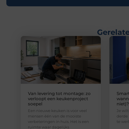
Gerelate
Van levering tot montage: zo
Smart
verloopt een keukenproject
wanne
soepel
niet)?
Een nieuwe keuken is voor veel
Je wilt
mensen één van de mooiste
derde 
verbeteringen in huis. Het is een
te wer
ruimte waar dagelijks