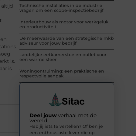
Technische installaties in de industrie
altijd
vragen om een scope-inspectiebedrijf
t
Interieurbouw als motor voor werkgeluk
en productiviteit
De meerwaarde van een strategische mkb
een
adviseur voor jouw bedrijf
tations
enoeg
Landelijke eetkamerstoelen outlet voor
een warme sfeer
rkt is.
ar is
Woningontruiming: een praktische en
respectvolle aanpak
Deel jouw
verhaal met de
wereld
Heb jij iets te vertellen? Of ben je
een enthousiaste lezer die op