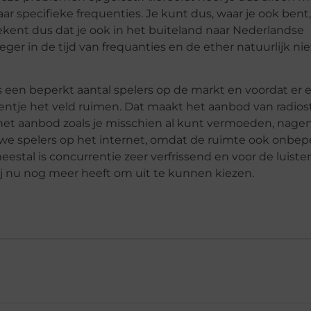
 specifieke frequenties. Je kunt dus, waar je ook bent, 
etekent dus dat je ook in het buiteland naar Nederlandse
oeger in de tijd van frequanties en de ether natuurlijk nie
 een beperkt aantal spelers op de markt en voordat er 
entje het veld ruimen. Dat maakt het aanbod van radios
 is het aanbod zoals je misschien al kunt vermoeden, nag
euwe spelers op het internet, omdat de ruimte ook onbepe
stal is concurrentie zeer verfrissend en voor de luistera
zij nu nog meer heeft om uit te kunnen kiezen.