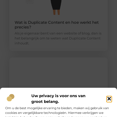
Wat is Duplicate Content en hoe werkt het
precies?
Als je eigenaar bent van een website of blog, dan is
het belangrijk om te weten wat Duplicate Content
inhoudt.
Uw privacy is voor ons van
groot belang.
Om u de best mogelijke ervaring te bieden, maken wij gebruik van
cookies en vergelijkbare technologieën. Hiermee verkrijgen we
Unieke herinneringen vervat in gegraveerd