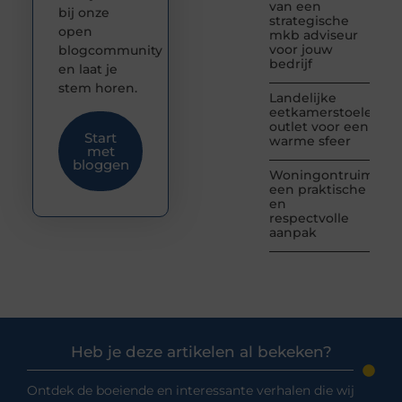
van een
bij onze
strategische
open
mkb adviseur
voor jouw
blogcommunity
bedrijf
en laat je
stem horen.
Landelijke
eetkamerstoelen
outlet voor een
Start
warme sfeer
met
bloggen
Woningontruiming:
een praktische
en
respectvolle
aanpak
Heb je deze artikelen al bekeken?
Ontdek de boeiende en interessante verhalen die wij