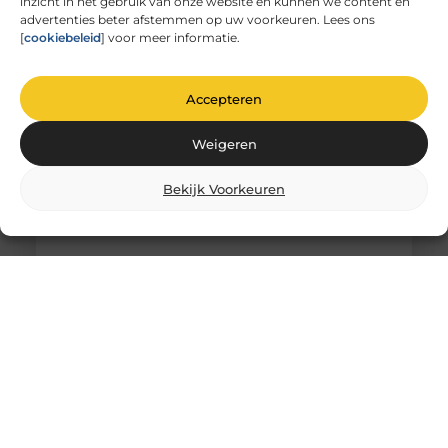
inzicht in het gebruik van onze website en kunnen we content en
glas
advertenties beter afstemmen op uw voorkeuren. Lees ons
De magie van glas graveren Heb je ooit
[
cookiebeleid
] voor meer informatie.
stilgestaan bij de magie van glas graveren? Het is
niet zomaar
Accepteren
Weigeren
Bekijk Voorkeuren
Comfortabel Oud Worden Thuis: Hoe Je
Zelfstandigheid Behoudt Zonder
Schuldgevoel
Het is een gedachte die veel mensen aangrijpt: “Als
ik ouder word, wil ik liever thuis blijven wonen dan
in