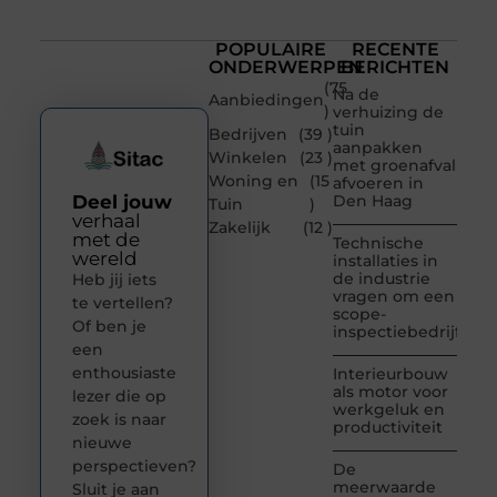
POPULAIRE
RECENTE
ONDERWERPEN
BERICHTEN
(75
Na de
Aanbiedingen
)
verhuizing de
tuin
Bedrijven
(39 )
aanpakken
Winkelen
(23 )
met groenafval
Woning en
(15
afvoeren in
Deel jouw
Den Haag
Tuin
)
verhaal
Zakelijk
(12 )
met de
Technische
wereld
installaties in
de industrie
Heb jij iets
vragen om een
te vertellen?
scope-
Of ben je
inspectiebedrijf
een
enthousiaste
Interieurbouw
als motor voor
lezer die op
werkgeluk en
zoek is naar
productiviteit
nieuwe
perspectieven?
De
meerwaarde
Sluit je aan