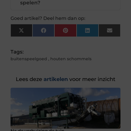
spelen?
Goed artikel? Deel hem dan op:
X
Facebook
Pinterest
LinkedIn
Email
(Twitter)
Tags:
buitenspeelgoed
,
houten schommels
Lees deze
artikelen
voor meer inzicht
Na de verhuizing de tuin