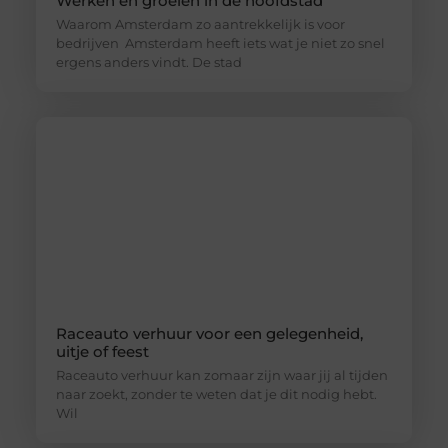
Werken en groeien in de hoofdstad
Waarom Amsterdam zo aantrekkelijk is voor
bedrijven Amsterdam heeft iets wat je niet zo snel
ergens anders vindt. De stad
Raceauto verhuur voor een gelegenheid,
uitje of feest
Raceauto verhuur kan zomaar zijn waar jij al tijden
naar zoekt, zonder te weten dat je dit nodig hebt.
Wil