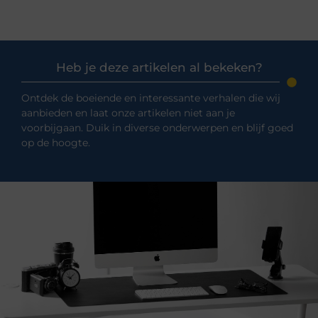
Heb je deze artikelen al bekeken?
Ontdek de boeiende en interessante verhalen die wij
aanbieden en laat onze artikelen niet aan je
voorbijgaan. Duik in diverse onderwerpen en blijf goed
op de hoogte.