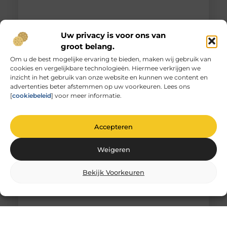
Uw privacy is voor ons van
groot belang.
Om u de best mogelijke ervaring te bieden, maken wij gebruik van
cookies en vergelijkbare technologieën. Hiermee verkrijgen we
Unieke herinneringen vervat in gegraveerd
inzicht in het gebruik van onze website en kunnen we content en
glas
advertenties beter afstemmen op uw voorkeuren. Lees ons
De magie van glas graveren Heb je ooit
[
cookiebeleid
] voor meer informatie.
stilgestaan bij de magie van glas graveren? Het is
niet zomaar
Accepteren
Weigeren
Bekijk Voorkeuren