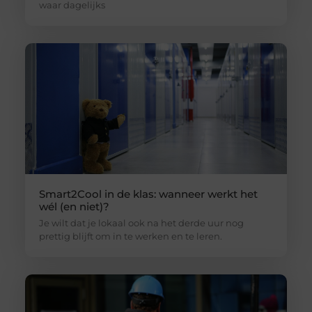
waar dagelijks
Smart2Cool in de klas: wanneer werkt het
wél (en niet)?
Je wilt dat je lokaal ook na het derde uur nog
prettig blijft om in te werken en te leren.