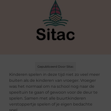
Gepubliceerd Door Sitac
Kinderen spelen in deze tijd niet zo veel meer
buiten als de kinderen van vroeger. Vroeger
was het normaal om na school nog naar de
speeltuin te gaan of gewoon voor de deur te
spelen. Samen met alle buurtkinderen
verstoppertje spelen of je eigen bedachte
spel.