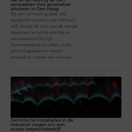
aanpakken met groenafval
afvoeren in Den Haag
Bij een verhuizing gaat alle
aandacht meestal naar het huis
zelf, terwijl de tuin van de vorige
bewoners er soms slordig en
verwaarloosd bij ligt.
Overwoekerde struiken, oude
schuttingdelen en resten
snoeiafval maken een nieuwe
Technische installaties in de
industrie vragen om een
scope-inspectiebedrijf