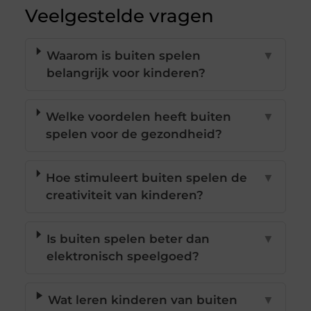
Veelgestelde vragen
Waarom is buiten spelen
▼
belangrijk voor kinderen?
Welke voordelen heeft buiten
▼
spelen voor de gezondheid?
Hoe stimuleert buiten spelen de
▼
creativiteit van kinderen?
Is buiten spelen beter dan
▼
elektronisch speelgoed?
Wat leren kinderen van buiten
▼