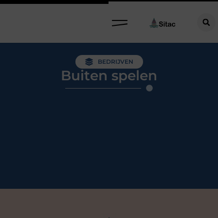
BEDRIJVEN
Buiten spelen