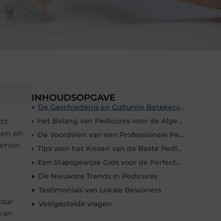
INHOUDSOPGAVE
De Geschiedenis en Culturele Betekenis van Pedicures
Het Belang van Pedicures voor de Algehele Voetgezondheid
dit
ten en
De Voordelen van een Professionele Pedicure in ’s Hertogenbosch
komen
Tips voor het Kiezen van de Beste Pedicure Salon in ’s Hertogenbosch
Een Stapsgewijze Gids voor de Perfecte Pedicure
De Nieuwste Trends in Pedicures
Testimonials van Lokale Bewoners
waar
Veelgestelde vragen
 van