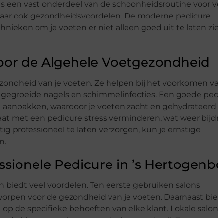
es een vast onderdeel van de schoonheidsroutine voor v
 maar ook gezondheidsvoordelen. De moderne pedicure
nieken om je voeten er niet alleen goed uit te laten zi
oor de Algehele Voetgezondheid
ezondheid van je voeten. Ze helpen bij het voorkomen v
ngegroeide nagels en schimmelinfecties. Een goede ped
 aanpakken, waardoor je voeten zacht en gehydrateerd b
t met een pedicure stress verminderen, wat weer bijd
tig professioneel te laten verzorgen, kun je ernstige
n.
ssionele Pedicure in ’s Hertogen
h biedt veel voordelen. Ten eerste gebruiken salons
worpen voor de gezondheid van je voeten. Daarnaast bi
op de specifieke behoeften van elke klant. Lokale salons