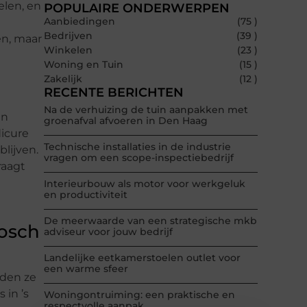
elen, en
POPULAIRE ONDERWERPEN
Aanbiedingen
(75 )
Bedrijven
(39 )
en, maar
Winkelen
(23 )
Woning en Tuin
(15 )
Zakelijk
(12 )
RECENTE BERICHTEN
Na de verhuizing de tuin aanpakken met
an
groenafval afvoeren in Den Haag
icure
Technische installaties in de industrie
lijven.
vragen om een scope-inspectiebedrijf
raagt
Interieurbouw als motor voor werkgeluk
en productiviteit
De meerwaarde van een strategische mkb
bosch
adviseur voor jouw bedrijf
Landelijke eetkamerstoelen outlet voor
een warme sfeer
eden ze
 in ’s
Woningontruiming: een praktische en
respectvolle aanpak