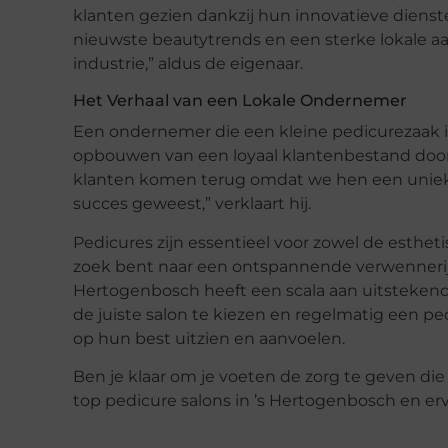
klanten gezien dankzij hun innovatieve dienst
nieuwste beautytrends en een sterke lokale a
industrie,” aldus de eigenaar.
Het Verhaal van een Lokale Ondernemer
Een ondernemer die een kleine pedicurezaak in
opbouwen van een loyaal klantenbestand door
klanten komen terug omdat we hen een unieke e
succes geweest,” verklaart hij.
Pedicures zijn essentieel voor zowel de esthet
zoek bent naar een ontspannende verwennerij o
Hertogenbosch heeft een scala aan uitstekend
de juiste salon te kiezen en regelmatig een ped
op hun best uitzien en aanvoelen.
Ben je klaar om je voeten de zorg te geven di
top pedicure salons in ’s Hertogenbosch en erv