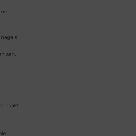
 met
e nagels
en aan.
 gemaakt
ale