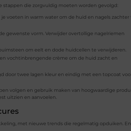
nde stappen die zorgvuldig moeten worden gevolgd:
 je voeten in warm water om de huid en nagels zachter 
 in de gewenste vorm. Verwijder overtollige nagelriemen
f puimsteen om eelt en dode huidcellen te verwijderen.
 een vochtinbrengende crème om de huid zacht en
lgd door twee lagen kleur en eindig met een topcoat voo
tappen volgen en gebruik maken van hoogwaardige prod
st uitzien en aanvoelen.
cures
kkeling, met nieuwe trends die regelmatig opduiken. E