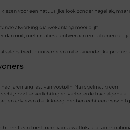
kiezen voor een natuurlijke look zonder nagellak, maar
nzende afwerking die wekenlang mooi blijft.
irder dan ooit, met creatieve ontwerpen en patronen die j
tal salons biedt duurzame en milieuvriendelijke product
woners
had jarenlang last van voetpijn. Na regelmatig een
cht, vond ze verlichting en verbeterde haar algehele
zorg en adviezen die ik kreeg, hebben echt een verschil
h heeft een toestroom van zowel lokale als internation