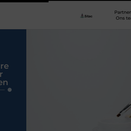
Partner
Ons t
re
r
en