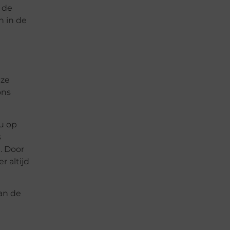
 de
n in de
nze
ons
nu op
s
. Door
r altijd
an de