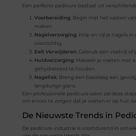
Een perfecte pedicure bestaat uit verschille
Voorbereiding
: Begin met het weken van
maken.
Nagelverzorging
: Knip en vijl je nagels
voorzichtig.
Eelt Verwijderen
: Gebruik een voetvijl o
Huidverzorging
: Masseer je voeten met
gehydrateerd te houden.
Nagellak
: Breng een basislaag aan, gevo
langdurige glans.
Een professionele pedicure salon zal deze s
om ervoor te zorgen dat je voeten er op hun be
De Nieuwste Trends in Pedi
De pedicure-industrie is voortdurend in ontwi
van de nieuwste trends zijn: