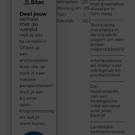
Winkelen
(23 )
met groenafval
Woning en
(15
afvoeren in
Deel jouw
Den Haag
Tuin
)
verhaal
Zakelijk
(12 )
met de
Technische
wereld
installaties in
de industrie
Heb jij iets
vragen om een
te vertellen?
scope-
Of ben je
inspectiebedrijf
een
enthousiaste
Interieurbouw
als motor voor
lezer die op
werkgeluk en
zoek is naar
productiviteit
nieuwe
perspectieven?
De
meerwaarde
Sluit je aan
van een
bij onze
strategische
open
mkb adviseur
voor jouw
blogcommunity
bedrijf
en laat je
stem horen.
Landelijke
eetkamerstoelen