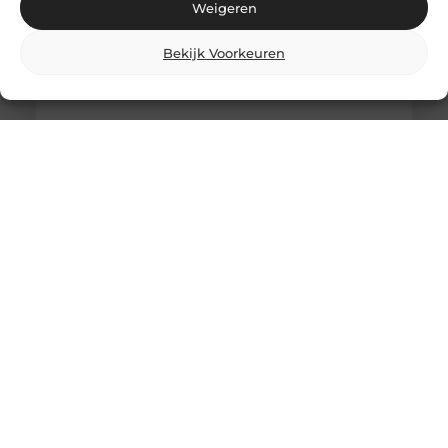
Weigeren
Bekijk Voorkeuren
Comfortabel Oud Worden Thuis: Hoe Je
Zelfstandigheid Behoudt Zonder
Schuldgevoel
Het is een gedachte die veel mensen aangrijpt: “Als
ik ouder word, wil ik liever thuis blijven wonen dan
in