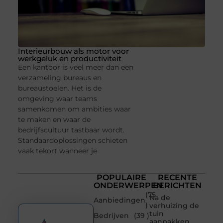
Interieurbouw als motor voor
werkgeluk en productiviteit
Een kantoor is veel meer dan een
verzameling bureaus en
bureaustoelen. Het is de
omgeving waar teams
samenkomen om ambities waar
te maken en waar de
bedrijfscultuur tastbaar wordt.
Standaardoplossingen schieten
vaak tekort wanneer je
POPULAIRE
RECENTE
ONDERWERPEN
BERICHTEN
(75
Na de
Aanbiedingen
)
verhuizing de
tuin
Bedrijven
(39 )
aanpakken