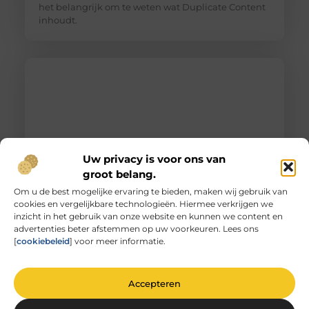
het belangrijk om te weten wat Duplicate Content
inhoudt.
Uw privacy is voor ons van
groot belang.
Om u de best mogelijke ervaring te bieden, maken wij gebruik van
cookies en vergelijkbare technologieën. Hiermee verkrijgen we
Unieke herinneringen vervat in gegraveerd
inzicht in het gebruik van onze website en kunnen we content en
glas
advertenties beter afstemmen op uw voorkeuren. Lees ons
De magie van glas graveren Heb je ooit
[
cookiebeleid
] voor meer informatie.
stilgestaan bij de magie van glas graveren? Het is
niet zomaar
Accepteren