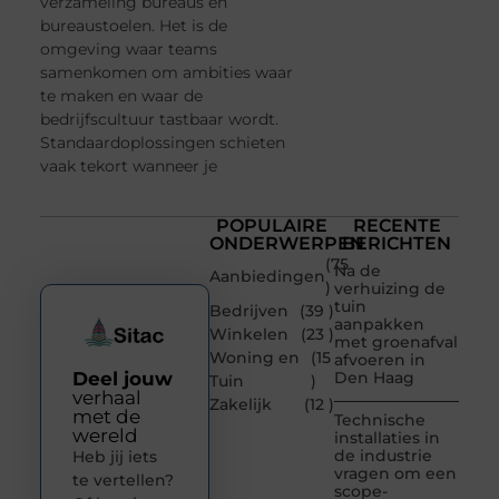
verzameling bureaus en
bureaustoelen. Het is de
omgeving waar teams
samenkomen om ambities waar
te maken en waar de
bedrijfscultuur tastbaar wordt.
Standaardoplossingen schieten
vaak tekort wanneer je
POPULAIRE
RECENTE
ONDERWERPEN
BERICHTEN
(75
Na de
Aanbiedingen
)
verhuizing de
tuin
Bedrijven
(39 )
aanpakken
Winkelen
(23 )
met groenafval
Woning en
(15
afvoeren in
Deel jouw
Den Haag
Tuin
)
verhaal
Zakelijk
(12 )
met de
Technische
wereld
installaties in
de industrie
Heb jij iets
vragen om een
te vertellen?
scope-