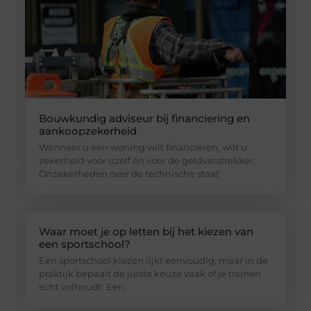
Bouwkundig adviseur bij financiering en
aankoopzekerheid
Wanneer u een woning wilt financieren, wilt u
zekerheid voor uzelf én voor de geldverstrekker.
Onzekerheden over de technische staat
Waar moet je op letten bij het kiezen van
een sportschool?
Een sportschool kiezen lijkt eenvoudig, maar in de
praktijk bepaalt de juiste keuze vaak of je trainen
echt volhoudt. Een