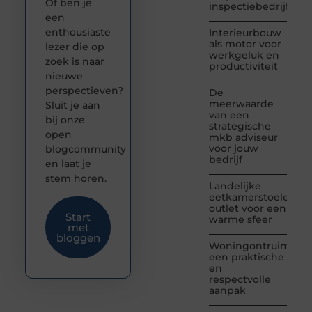
Of ben je
inspectiebedrijf
een
enthousiaste
Interieurbouw
als motor voor
lezer die op
werkgeluk en
zoek is naar
productiviteit
nieuwe
perspectieven?
De
meerwaarde
Sluit je aan
van een
bij onze
strategische
open
mkb adviseur
voor jouw
blogcommunity
bedrijf
en laat je
stem horen.
Landelijke
eetkamerstoelen
outlet voor een
Start
warme sfeer
met
bloggen
Woningontruiming:
een praktische
en
respectvolle
aanpak