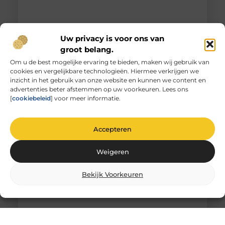
Uw privacy is voor ons van
groot belang.
Om u de best mogelijke ervaring te bieden, maken wij gebruik van
cookies en vergelijkbare technologieën. Hiermee verkrijgen we
Unieke herinneringen vervat in gegraveerd
inzicht in het gebruik van onze website en kunnen we content en
glas
advertenties beter afstemmen op uw voorkeuren. Lees ons
De magie van glas graveren Heb je ooit
[
cookiebeleid
] voor meer informatie.
stilgestaan bij de magie van glas graveren? Het is
niet zomaar
Accepteren
Weigeren
Bekijk Voorkeuren