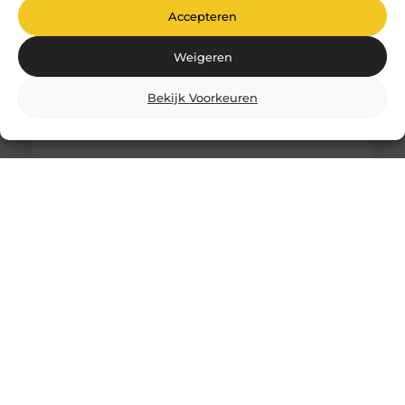
Accepteren
Weigeren
Bekijk Voorkeuren
Comfortabel Oud Worden Thuis: Hoe Je
Zelfstandigheid Behoudt Zonder
Schuldgevoel
Het is een gedachte die veel mensen aangrijpt: “Als
ik ouder word, wil ik liever thuis blijven wonen dan
in