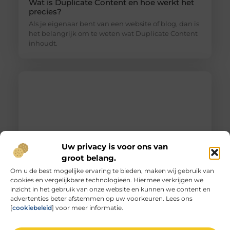
Wat is Duplicate Content en hoe werkt het
precies?
Als je eigenaar bent van een website of blog, dan is
het belangrijk om te weten wat Duplicate Content
inhoudt.
Uw privacy is voor ons van
groot belang.
Om u de best mogelijke ervaring te bieden, maken wij gebruik van
cookies en vergelijkbare technologieën. Hiermee verkrijgen we
Unieke herinneringen vervat in gegraveerd
inzicht in het gebruik van onze website en kunnen we content en
glas
advertenties beter afstemmen op uw voorkeuren. Lees ons
De magie van glas graveren Heb je ooit
[
cookiebeleid
] voor meer informatie.
stilgestaan bij de magie van glas graveren? Het is
niet zomaar