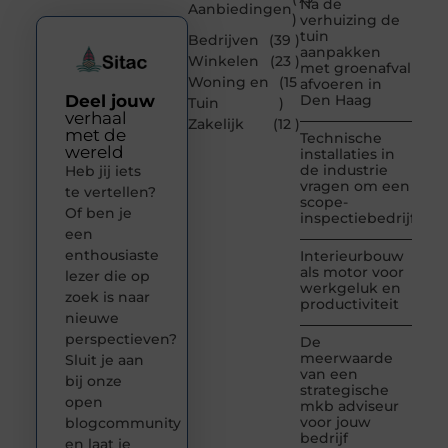
Na de
Aanbiedingen
)
verhuizing de
tuin
Bedrijven
(39 )
aanpakken
Winkelen
(23 )
met groenafval
Woning en
(15
afvoeren in
Deel jouw
Den Haag
Tuin
)
verhaal
Zakelijk
(12 )
met de
Technische
wereld
installaties in
de industrie
Heb jij iets
vragen om een
te vertellen?
scope-
Of ben je
inspectiebedrijf
een
enthousiaste
Interieurbouw
als motor voor
lezer die op
werkgeluk en
zoek is naar
productiviteit
nieuwe
perspectieven?
De
meerwaarde
Sluit je aan
van een
bij onze
strategische
open
mkb adviseur
voor jouw
blogcommunity
bedrijf
en laat je