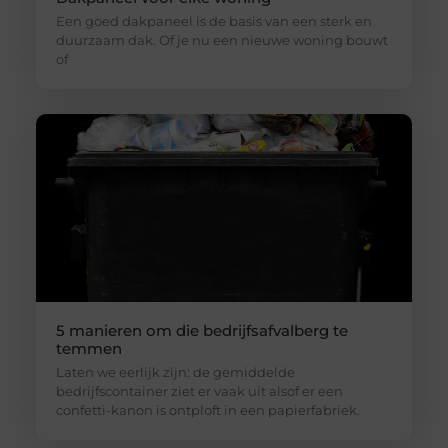
Een goed dakpaneel is de basis van een sterk en
duurzaam dak. Of je nu een nieuwe woning bouwt
of
5 manieren om die bedrijfsafvalberg te
temmen
Laten we eerlijk zijn: de gemiddelde
bedrijfscontainer ziet er vaak uit alsof er een
confetti-kanon is ontploft in een papierfabriek.