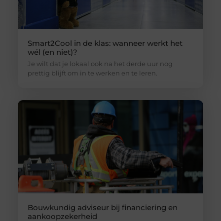
Smart2Cool in de klas: wanneer werkt het
wél (en niet)?
Je wilt dat je lokaal ook na het derde uur nog
prettig blijft om in te werken en te leren.
Bouwkundig adviseur bij financiering en
aankoopzekerheid