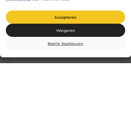
stilgestaan bij de magie van glas graveren? Het is
niet zomaar
Accepteren
Weigeren
Bekijk Voorkeuren
Comfortabel Oud Worden Thuis: Hoe Je
Zelfstandigheid Behoudt Zonder
Schuldgevoel
Het is een gedachte die veel mensen aangrijpt: “Als
ik ouder word, wil ik liever thuis blijven wonen dan
in