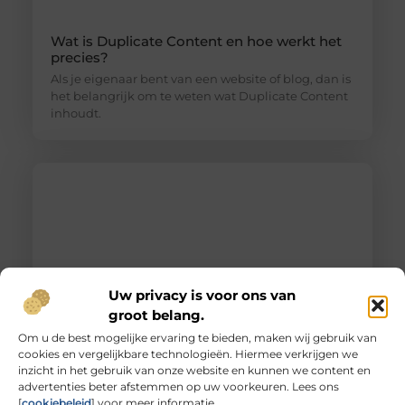
Wat is Duplicate Content en hoe werkt het
precies?
Als je eigenaar bent van een website of blog, dan is
het belangrijk om te weten wat Duplicate Content
inhoudt.
Uw privacy is voor ons van
groot belang.
Om u de best mogelijke ervaring te bieden, maken wij gebruik van
cookies en vergelijkbare technologieën. Hiermee verkrijgen we
Unieke herinneringen vervat in gegraveerd
inzicht in het gebruik van onze website en kunnen we content en
glas
advertenties beter afstemmen op uw voorkeuren. Lees ons
De magie van glas graveren Heb je ooit
[
cookiebeleid
] voor meer informatie.