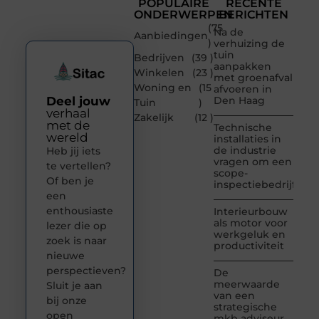
POPULAIRE
RECENTE
ONDERWERPEN
BERICHTEN
(75
Na de
Aanbiedingen
)
verhuizing de
tuin
Bedrijven
(39 )
aanpakken
Winkelen
(23 )
met groenafval
Woning en
(15
afvoeren in
Deel jouw
Den Haag
Tuin
)
verhaal
Zakelijk
(12 )
met de
Technische
wereld
installaties in
de industrie
Heb jij iets
vragen om een
te vertellen?
scope-
Of ben je
inspectiebedrijf
een
enthousiaste
Interieurbouw
als motor voor
lezer die op
werkgeluk en
zoek is naar
productiviteit
nieuwe
perspectieven?
De
meerwaarde
Sluit je aan
van een
bij onze
strategische
open
mkb adviseur