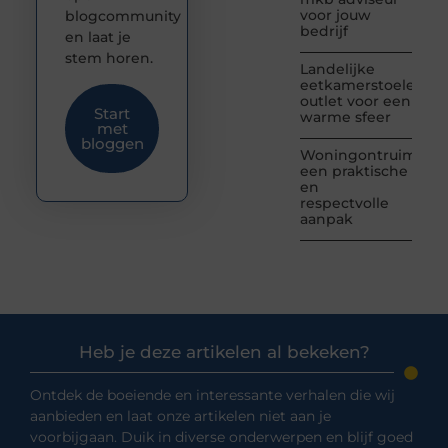
voor jouw
blogcommunity
bedrijf
en laat je
stem horen.
Landelijke
eetkamerstoelen
outlet voor een
Start
warme sfeer
met
bloggen
Woningontruiming:
een praktische
en
respectvolle
aanpak
Heb je deze artikelen al bekeken?
Ontdek de boeiende en interessante verhalen die wij
aanbieden en laat onze artikelen niet aan je
voorbijgaan. Duik in diverse onderwerpen en blijf goed