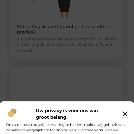
Wat is Duplicate Content en hoe werkt het
precies?
Als je eigenaar bent van een website of blog, dan is
het belangrijk om te weten wat Duplicate Content
inhoudt.
Uw privacy is voor ons van
groot belang.
Om u de best mogelijke ervaring te bieden, maken wij gebruik van
cookies en vergelijkbare technologieën. Hiermee verkrijgen we
Unieke herinneringen vervat in gegraveerd