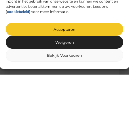
inzicht in het gebruik van onze website en kunnen we content en
glas
advertenties beter afstemmen op uw voorkeuren. Lees ons
De magie van glas graveren Heb je ooit
[
cookiebeleid
] voor meer informatie.
stilgestaan bij de magie van glas graveren? Het is
niet zomaar
Accepteren
Weigeren
Bekijk Voorkeuren
Comfortabel Oud Worden Thuis: Hoe Je
Zelfstandigheid Behoudt Zonder
Schuldgevoel
Het is een gedachte die veel mensen aangrijpt: “Als
ik ouder word, wil ik liever thuis blijven wonen dan
in