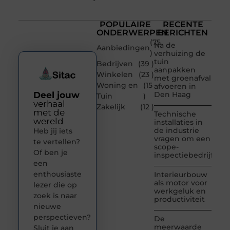
POPULAIRE
RECENTE
ONDERWERPEN
BERICHTEN
(75
Na de
Aanbiedingen
)
verhuizing de
tuin
Bedrijven
(39 )
aanpakken
Winkelen
(23 )
met groenafval
Woning en
(15
afvoeren in
Deel jouw
Den Haag
Tuin
)
verhaal
Zakelijk
(12 )
met de
Technische
wereld
installaties in
de industrie
Heb jij iets
vragen om een
te vertellen?
scope-
Of ben je
inspectiebedrijf
een
enthousiaste
Interieurbouw
als motor voor
lezer die op
werkgeluk en
zoek is naar
productiviteit
nieuwe
perspectieven?
De
meerwaarde
Sluit je aan