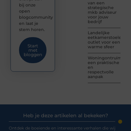
van een
bij onze
strategische
open
mkb adviseur
voor jouw
blogcommunity
bedrijf
en laat je
stem horen.
Landelijke
eetkamerstoelen
outlet voor een
Start
warme sfeer
met
bloggen
Woningontruiming:
een praktische
en
respectvolle
aanpak
Heb je deze artikelen al bekeken?
Ontdek de boeiende en interessante verhalen die wij