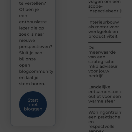
vragen om een
te vertellen?
scope-
Of ben je
inspectiebedrijf
een
enthousiaste
Interieurbouw
als motor voor
lezer die op
werkgeluk en
zoek is naar
productiviteit
nieuwe
perspectieven?
De
meerwaarde
Sluit je aan
van een
bij onze
strategische
open
mkb adviseur
voor jouw
blogcommunity
bedrijf
en laat je
stem horen.
Landelijke
eetkamerstoelen
outlet voor een
Start
warme sfeer
met
bloggen
Woningontruiming:
een praktische
en
respectvolle
aanpak