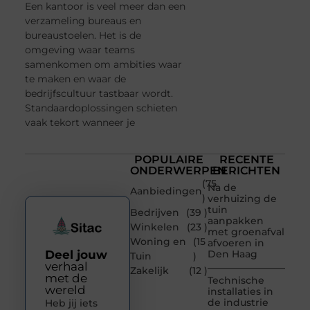
Een kantoor is veel meer dan een
verzameling bureaus en
bureaustoelen. Het is de
omgeving waar teams
samenkomen om ambities waar
te maken en waar de
bedrijfscultuur tastbaar wordt.
Standaardoplossingen schieten
vaak tekort wanneer je
POPULAIRE
RECENTE
ONDERWERPEN
BERICHTEN
(75
Na de
Aanbiedingen
)
verhuizing de
tuin
Bedrijven
(39 )
aanpakken
Winkelen
(23 )
met groenafval
Woning en
(15
afvoeren in
Deel jouw
Den Haag
Tuin
)
verhaal
Zakelijk
(12 )
met de
Technische
wereld
installaties in
de industrie
Heb jij iets