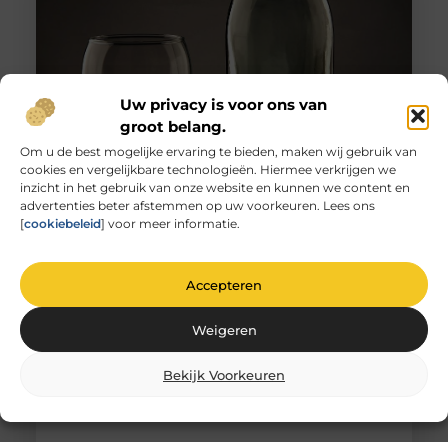
Uw privacy is voor ons van
groot belang.
Om u de best mogelijke ervaring te bieden, maken wij gebruik van
cookies en vergelijkbare technologieën. Hiermee verkrijgen we
Unieke herinneringen vervat in gegraveerd
inzicht in het gebruik van onze website en kunnen we content en
glas
advertenties beter afstemmen op uw voorkeuren. Lees ons
De magie van glas graveren Heb je ooit
[
cookiebeleid
] voor meer informatie.
stilgestaan bij de magie van glas graveren? Het is
niet zomaar
Accepteren
Weigeren
Bekijk Voorkeuren