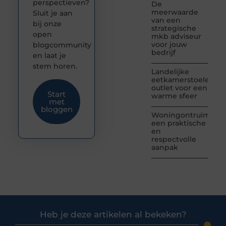
perspectieven?
De
meerwaarde
Sluit je aan
van een
bij onze
strategische
open
mkb adviseur
voor jouw
blogcommunity
bedrijf
en laat je
stem horen.
Landelijke
eetkamerstoelen
outlet voor een
Start
warme sfeer
met
bloggen
Woningontruiming:
een praktische
en
respectvolle
aanpak
Heb je deze artikelen al bekeken?