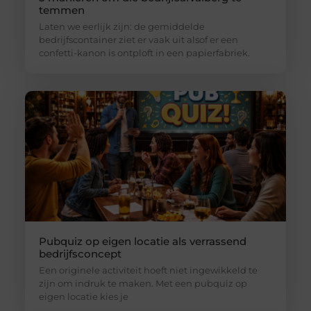
temmen
Laten we eerlijk zijn: de gemiddelde
bedrijfscontainer ziet er vaak uit alsof er een
confetti-kanon is ontploft in een papierfabriek.
Pubquiz op eigen locatie als verrassend
bedrijfsconcept
Een originele activiteit hoeft niet ingewikkeld te
zijn om indruk te maken. Met een pubquiz op
eigen locatie kies je