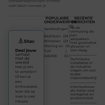
Standaardoplossingen schieten
vaak tekort wanneer je
POPULAIRE
RECENTE
ONDERWERPEN
BERICHTEN
(75
Na de
Aanbiedingen
)
verhuizing de
tuin
Bedrijven
(39 )
aanpakken
Winkelen
(23 )
met groenafval
Woning en
(15
afvoeren in
Deel jouw
Den Haag
Tuin
)
verhaal
Zakelijk
(12 )
met de
Technische
wereld
installaties in
de industrie
Heb jij iets
vragen om een
te vertellen?
scope-
Of ben je
inspectiebedrijf
een
enthousiaste
Interieurbouw
als motor voor
lezer die op
werkgeluk en
zoek is naar
productiviteit
nieuwe