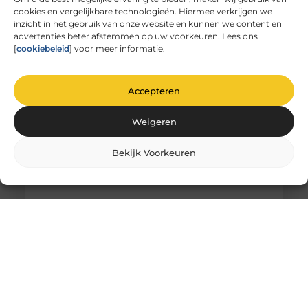
cookies en vergelijkbare technologieën. Hiermee verkrijgen we
Unieke herinneringen vervat in gegraveerd
inzicht in het gebruik van onze website en kunnen we content en
glas
advertenties beter afstemmen op uw voorkeuren. Lees ons
De magie van glas graveren Heb je ooit
[
cookiebeleid
] voor meer informatie.
stilgestaan bij de magie van glas graveren? Het is
niet zomaar
Accepteren
Weigeren
Bekijk Voorkeuren
Comfortabel Oud Worden Thuis: Hoe Je
Zelfstandigheid Behoudt Zonder
Schuldgevoel
Het is een gedachte die veel mensen aangrijpt: “Als