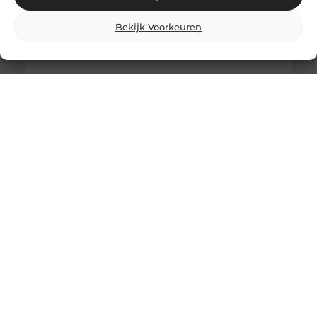
Bekijk Voorkeuren
Comfortabel Oud Worden Thuis: Hoe Je
Zelfstandigheid Behoudt Zonder
Schuldgevoel
Het is een gedachte die veel mensen aangrijpt: “Als
ik ouder word, wil ik liever thuis blijven wonen dan
in