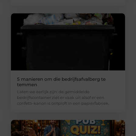
5 manieren om die bedrijfsafvalberg te
temmen
Laten we eerlijk zijn: de gemiddelde
bedrijfscontainer ziet er vaak uit alsof er een
confetti-kanon is ontploft in een papierfabriek.