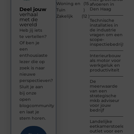
Woning en
(15
afvoeren in
Deel jouw
Den Haag
Tuin
)
verhaal
Zakelijk
(12 )
met de
Technische
wereld
installaties in
de industrie
Heb jij iets
vragen om een
te vertellen?
scope-
Of ben je
inspectiebedrijf
een
enthousiaste
Interieurbouw
als motor voor
lezer die op
werkgeluk en
zoek is naar
productiviteit
nieuwe
perspectieven?
De
meerwaarde
Sluit je aan
van een
bij onze
strategische
open
mkb adviseur
voor jouw
blogcommunity
bedrijf
en laat je
stem horen.
Landelijke
eetkamerstoelen
outlet voor een