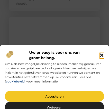
inhoudt.
Uw privacy is voor ons van
groot belang.
Om u de best mogelijke ervaring te bieden, maken wij gebruik van
cookies en vergelijkbare technologieën. Hiermee verkrijgen we
Unieke herinneringen vervat in gegraveerd
inzicht in het gebruik van onze website en kunnen we content en
glas
advertenties beter afstemmen op uw voorkeuren. Lees ons
De magie van glas graveren Heb je ooit
[
cookiebeleid
] voor meer informatie.
stilgestaan bij de magie van glas graveren? Het is
niet zomaar
Accepteren
Weigeren