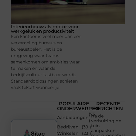
Interieurbouw als motor voor
werkgeluk en productiviteit
Een kantoor is veel meer dan een
verzameling bureaus en
bureaustoelen. Het is de
omgeving waar teams
samenkomen om ambities waar
te maken en waar de
bedrijfscultuur tastbaar wordt.
Standaardoplossingen schieten
vaak tekort wanneer je
POPULAIRE
RECENTE
ONDERWERPEN
BERICHTEN
(75
Na de
Aanbiedingen
)
verhuizing de
tuin
Bedrijven
(39 )
aanpakken
Winkelen
(23 )
met groenafval