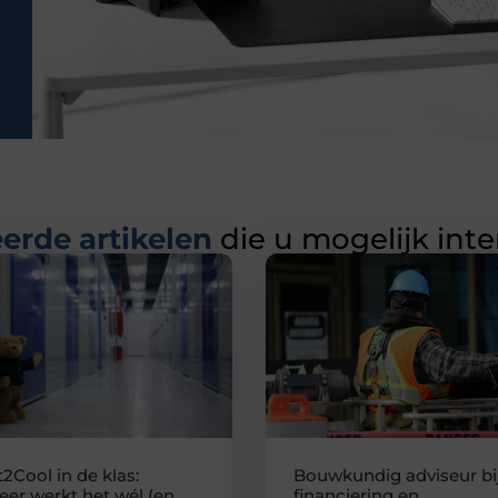
erde artikelen
die u mogelijk int
2Cool in de klas:
Bouwkundig adviseur bi
er werkt het wél (en
financiering en