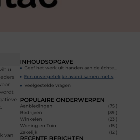
INHOUDSOPGAVE
Geef het werk uit handen aan de échte chef
ilt u
Een onvergetelijke avond samen met vrienden
ieders.
voor
Veelgestelde vragen
 wordt
gatieve
POPULAIRE ONDERWERPEN
Aanbiedingen
(75 )
.
Bedrijven
(39 )
Winkelen
(23 )
Woning en Tuin
(15 )
Zakelijk
(12 )
ok van
RECENTE BERICHTEN