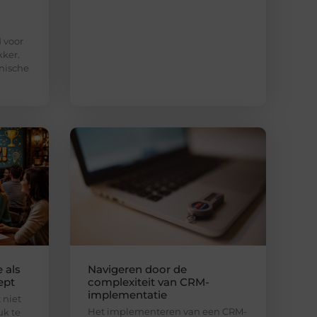
d voor
kker.
nische
 als
Navigeren door de
ept
complexiteit van CRM-
implementatie
 niet
Het implementeren van een CRM-
uk te