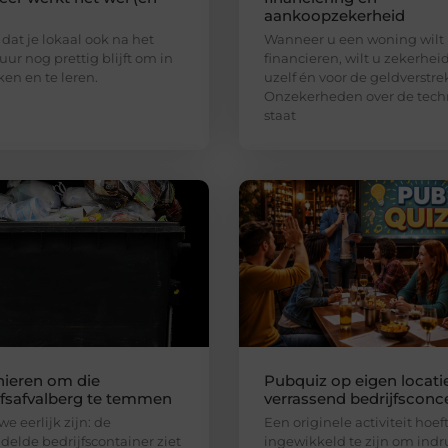
aankoopzekerheid
 dat je lokaal ook na het
Wanneer u een woning wilt
uur nog prettig blijft om in
financieren, wilt u zekerhei
ken en te leren.
uzelf én voor de geldverstre
Onzekerheden over de tech
staat
ieren om die
Pubquiz op eigen locatie
jfsafvalberg te temmen
verrassend bedrijfsconc
e eerlijk zijn: de
Een originele activiteit hoeft
elde bedrijfscontainer ziet
ingewikkeld te zijn om indr