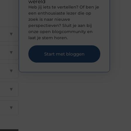
wereld
Heb jij iets te vertellen? Of ben je
een enthousiaste lezer die op
zoek is naar nieuwe
perspectieven? Sluit je aan bij
onze open blogcommunity en
▼
laat je stem horen.
▼
Start met bloggen
▼
▼
▼