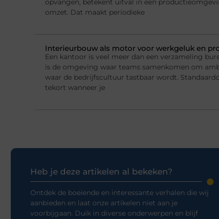
opvangen, betekent uitval in een productieomgeving
omzet. Dat maakt periodieke
Interieurbouw als motor voor werkgeluk en pro
Een kantoor is veel meer dan een verzameling bur
is de omgeving waar teams samenkomen om ambi
waar de bedrijfscultuur tastbaar wordt. Standaard
tekort wanneer je
Heb je deze artikelen al bekeken?
Ontdek de boeiende en interessante verhalen die wij
aanbieden en laat onze artikelen niet aan je
voorbijgaan. Duik in diverse onderwerpen en blijf