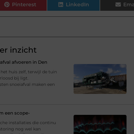
Pinterest
LinkedIn
Ema
r inzicht
fval afvoeren in Den
et huis zelf, terwijl de tuin
oosd bij ligt.
sten snoeiafval maken een
 om een scope-
che installaties die continu
storing nog wel kan