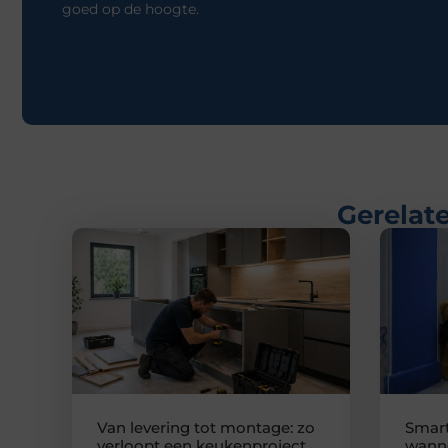
goed op de hoogte.
Gerelate
Van levering tot montage: zo
Smart
verloopt een keukenproject
wanne