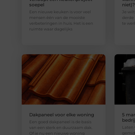
soepel
niet)?
Een nieuwe keuken is voor veel
Je wilt
mensen één van de mooiste
derde 
verbeteringen in huis. Het is een
te wer
ruimte waar dagelijks
Dakpaneel voor elke woning
5 man
bedri
Een goed dakpaneel is de basis
Laten w
van een sterk en duurzaam dak.
gemidd
Of je nu een nieuwe woning