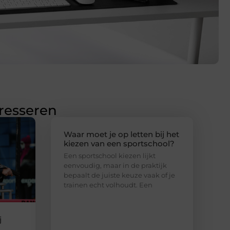
eresseren
Waar moet je op letten bij het
kiezen van een sportschool?
Een sportschool kiezen lijkt
eenvoudig, maar in de praktijk
bepaalt de juiste keuze vaak of je
trainen echt volhoudt. Een
j