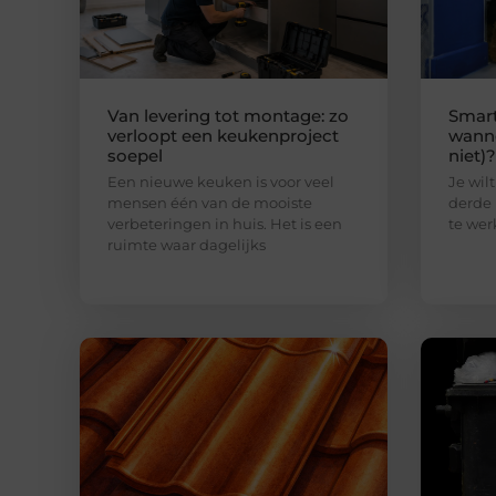
Van levering tot montage: zo
Smart
verloopt een keukenproject
wanne
soepel
niet)?
Een nieuwe keuken is voor veel
Je wilt
mensen één van de mooiste
derde 
verbeteringen in huis. Het is een
te wer
ruimte waar dagelijks