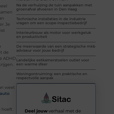
Na de verhuizing de tuin aanpakken met
heel
groenafval afvoeren in Den Haag
d samen
an
Technische installaties in de industrie
vragen om een scope-inspectiebedrijf
r. Je
ist
Interieurbouw als motor voor werkgeluk
en productiviteit
n
De meerwaarde van een strategische mkb
adviseur voor jouw bedrijf
et de
ege ADHD
Landelijke eetkamerstoelen outlet voor
een warme sfeer
rijgen.
Woningontruiming: een praktische en
respectvolle aanpak
van weet
 auto
e hoeft
Deel jouw
verhaal met de