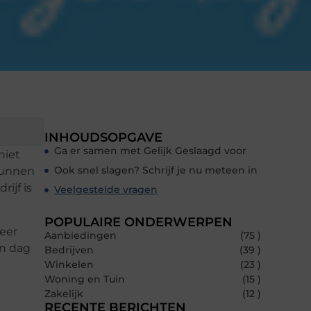
INHOUDSOPGAVE
Ga er samen met Gelijk Geslaagd voor
niet
Ook snel slagen? Schrijf je nu meteen in
kunnen
ijf is
Veelgestelde vragen
POPULAIRE ONDERWERPEN
keer
Aanbiedingen
(75 )
én dag
Bedrijven
(39 )
Winkelen
(23 )
Woning en Tuin
(15 )
Zakelijk
(12 )
RECENTE BERICHTEN