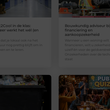
2Cool in de klas:
Bouwkundig adviseur bi
er werkt het wél (en
financiering en
aankoopzekerheid
 dat je lokaal ook na het
Wanneer u een woning wilt
uur nog prettig blijft om in
financieren, wilt u zekerhei
ken en te leren.
uzelf én voor de geldverstre
Onzekerheden over de tech
staat