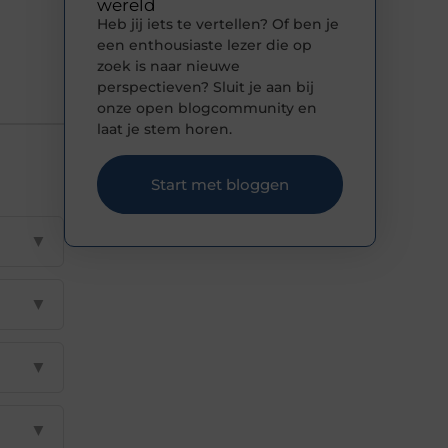
wereld
Heb jij iets te vertellen? Of ben je
een enthousiaste lezer die op
zoek is naar nieuwe
perspectieven? Sluit je aan bij
onze open blogcommunity en
laat je stem horen.
Start met bloggen
▼
▼
▼
▼