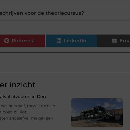
schrijven voor de theoriecursus?
Pinterest
LinkedIn
Ema
r inzicht
fval afvoeren in Den
et huis zelf, terwijl de tuin
oosd bij ligt.
sten snoeiafval maken een