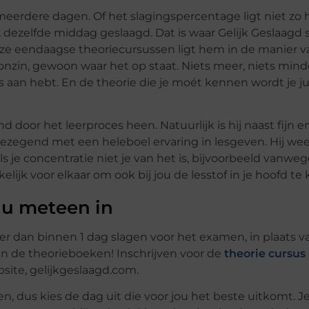
eerdere dagen. Of het slagingspercentage ligt niet zo 
en, dezelfde middag geslaagd. Dat is waar Gelijk Geslaag
eze eendaagse theoriecursussen ligt hem in de manier v
onzin, gewoon waar het op staat. Niets meer, niets minde
s aan hebt. En de theorie die je moét kennen wordt je ju
d door het leerproces heen. Natuurlijk is hij naast fijn e
ezegend met een heleboel ervaring in lesgeven. Hij we
ls je concentratie niet je van het is, bijvoorbeeld vanw
ijk voor elkaar om ook bij jou de lesstof in je hoofd te k
 nu meteen in
ijner dan binnen 1 dag slagen voor het examen, in plaats 
n de theorieboeken! Inschrijven voor de
theorie cursus
site, gelijkgeslaagd.com.
, dus kies de dag uit die voor jou het beste uitkomt. J