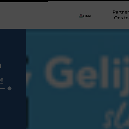
Partner
Ons t
n
!