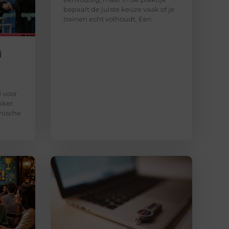
bepaalt de juiste keuze vaak of je
trainen echt volhoudt. Een
j
d voor
kker.
nische