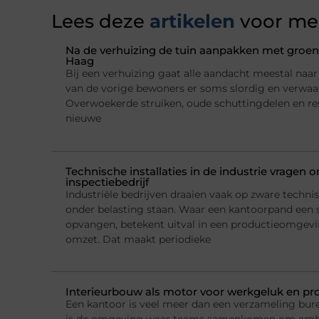
Lees deze
artikelen
voor mee
Na de verhuizing de tuin aanpakken met groena
Haag
Bij een verhuizing gaat alle aandacht meestal naar h
van de vorige bewoners er soms slordig en verwaarl
Overwoekerde struiken, oude schuttingdelen en re
nieuwe
Technische installaties in de industrie vragen
inspectiebedrijf
Industriële bedrijven draaien vaak op zware technis
onder belasting staan. Waar een kantoorpand een 
opvangen, betekent uitval in een productieomgeving
omzet. Dat maakt periodieke
Interieurbouw als motor voor werkgeluk en pro
Een kantoor is veel meer dan een verzameling bur
is de omgeving waar teams samenkomen om ambi