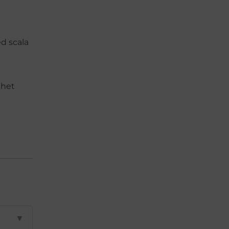
ed scala
 het
▼