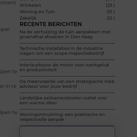
 moment
Winkelen
(23 )
Woning en Tuin
(15 )
Zakelijk
(12 )
RECENTE BERICHTEN
koper
Na de verhuizing de tuin aanpakken met
groenafval afvoeren in Den Haag
Technische installaties in de industrie
vragen om een scope-inspectiebedrijf
Interieurbouw als motor voor werkgeluk
en productiviteit
ijzen te
De meerwaarde van een strategische mkb
r in te
adviseur voor jouw bedrijf
Landelijke eetkamerstoelen outlet voor
een warme sfeer
lpen te
Woningontruiming: een praktische en
respectvolle aanpak