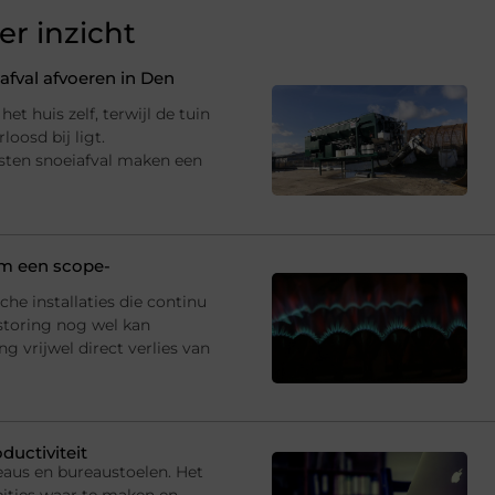
r inzicht
fval afvoeren in Den
et huis zelf, terwijl de tuin
oosd bij ligt.
sten snoeiafval maken een
 om een scope-
che installaties die continu
storing nog wel kan
 vrijwel direct verlies van
ductiviteit
eaus en bureaustoelen. Het
ties waar te maken en