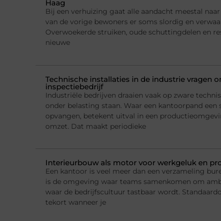
Haag
Bij een verhuizing gaat alle aandacht meestal naar h
van de vorige bewoners er soms slordig en verwaarl
Overwoekerde struiken, oude schuttingdelen en re
nieuwe
Technische installaties in de industrie vragen
inspectiebedrijf
Industriële bedrijven draaien vaak op zware technis
onder belasting staan. Waar een kantoorpand een 
opvangen, betekent uitval in een productieomgeving
omzet. Dat maakt periodieke
Interieurbouw als motor voor werkgeluk en pro
Een kantoor is veel meer dan een verzameling bur
is de omgeving waar teams samenkomen om ambi
waar de bedrijfscultuur tastbaar wordt. Standaard
tekort wanneer je