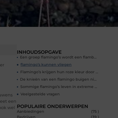
INHOUDSOPGAVE
Een groep flamingo’s wordt een flamboyance genoemd
flamingo’s kunnen vliegen
der
Flamingo’s krijgen hun roze kleur door flamingo eten
De knieën van een flamingo buigen niet naar achteren!
Sommige flamingo’s leven in extreme omgevingen
Veelgestelde vragen
ouwens
heet een
POPULAIRE ONDERWERPEN
ook wel
Aanbiedingen
(75 )
Bedrijven
(39 )