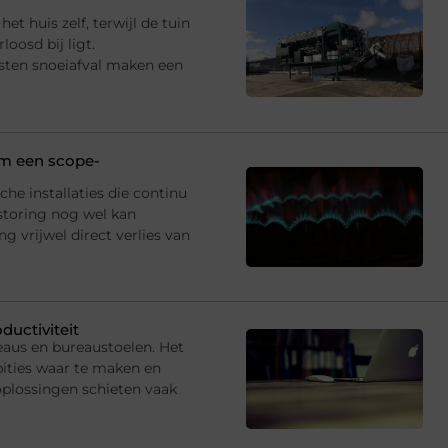
et huis zelf, terwijl de tuin
oosd bij ligt.
sten snoeiafval maken een
 om een scope-
che installaties die continu
storing nog wel kan
 vrijwel direct verlies van
ductiviteit
eaus en bureaustoelen. Het
ties waar te maken en
oplossingen schieten vaak