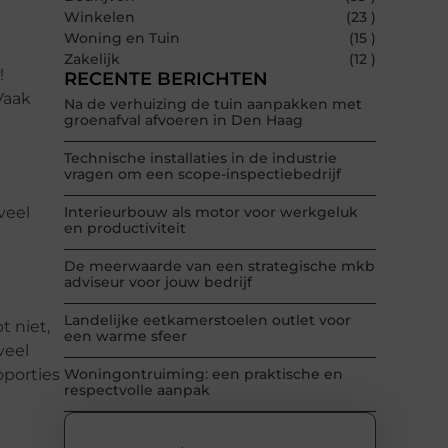
Winkelen
(23 )
Woning en Tuin
(15 )
Zakelijk
(12 )
!
RECENTE BERICHTEN
Vaak
Na de verhuizing de tuin aanpakken met
groenafval afvoeren in Den Haag
Technische installaties in de industrie
vragen om een scope-inspectiebedrijf
veel
Interieurbouw als motor voor werkgeluk
en productiviteit
De meerwaarde van een strategische mkb
adviseur voor jouw bedrijf
Landelijke eetkamerstoelen outlet voor
t niet,
een warme sfeer
veel
oporties
Woningontruiming: een praktische en
respectvolle aanpak