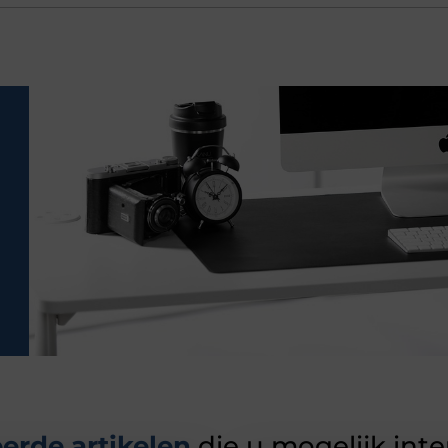
erde artikelen
die u mogelijk int