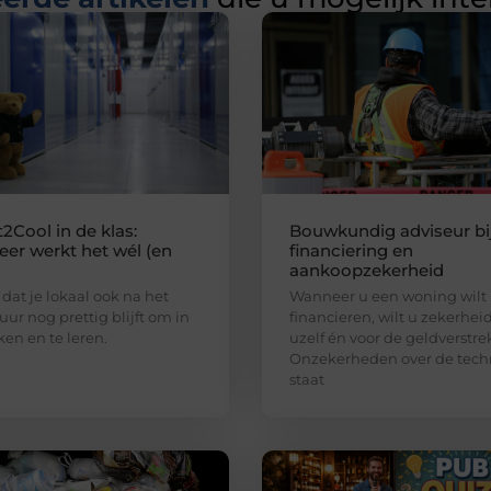
2Cool in de klas:
Bouwkundig adviseur bi
er werkt het wél (en
financiering en
aankoopzekerheid
 dat je lokaal ook na het
Wanneer u een woning wilt
uur nog prettig blijft om in
financieren, wilt u zekerhei
ken en te leren.
uzelf én voor de geldverstre
Onzekerheden over de tech
staat