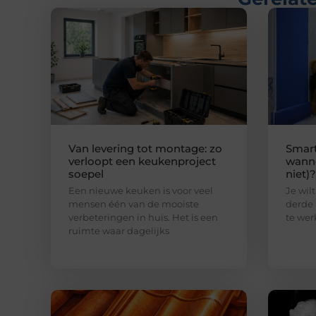
Van levering tot montage: zo
Smart
verloopt een keukenproject
wanne
soepel
niet)?
Een nieuwe keuken is voor veel
Je wilt
mensen één van de mooiste
derde 
verbeteringen in huis. Het is een
te wer
ruimte waar dagelijks