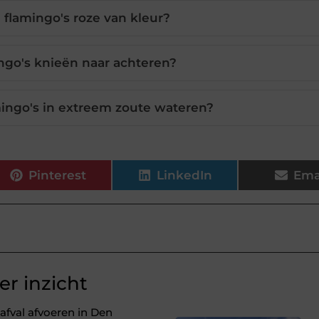
 flamingo's roze van kleur?
ngo's knieën naar achteren?
ingo's in extreem zoute wateren?
Pinterest
LinkedIn
Ema
r inzicht
fval afvoeren in Den